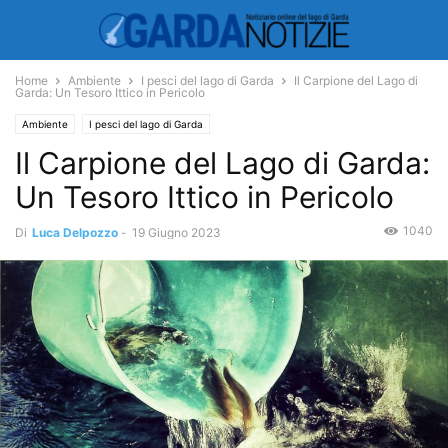
Home
Ambiente
I pesci del lago di Garda
Il Carpione del Lago di
Garda: Un Tesoro Ittico in Pericolo
Ambiente
I pesci del lago di Garda
Il Carpione del Lago di Garda:
Un Tesoro Ittico in Pericolo
1040
Di
Luca Delpozzo
-
19 Giugno 2023