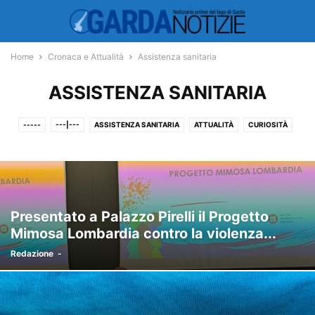
Home
Cronaca e Attualità
Assistenza sanitaria
ASSISTENZA SANITARIA
-----
---|---
ASSISTENZA SANITARIA
ATTUALITÀ
CURIOSITÀ
FOTONOTIZIE
LETTERE ALLA REDAZIONE
NATALE
NON SOLO GARDA
PER BAMBINI
PUBBLICITÀ
RASSEGNA STAMPA
SPIGOLATURE
TAVOLE
VARIE
VARIOUS
Presentato a Palazzo Pirelli il Progetto
Mimosa Lombardia contro la violenza...
Redazione
-