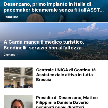
Desenzano, primo impianto in Italia di
pacemaker bicamerale senza fili all’ASST...
Redazione
-
A Garda manca il medico turistico,
Bendinelli: servizio non all’altezza
Cronaca
-
Centrale UNICA di Continuità
Assistenziale attiva in tutta
Brescia
Presidio di Desenzano, Matteo
Filippini e Daniele Daverio
nominati nuovi direttori...