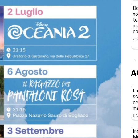
Do
no
te
ma
ep
7 A
At
La
sc
ce
me
6 A
In
Mo