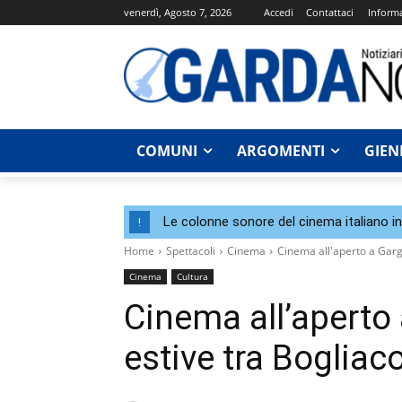
venerdì, Agosto 7, 2026
Accedi
Contattaci
Informa
COMUNI
ARGOMENTI
GIEN
Le colonne sonore del cinema italiano i
!
Home
Spettacoli
Cinema
Cinema all'aperto a Garg
Cinema
Cultura
Cinema all’aperto 
estive tra Bogliac