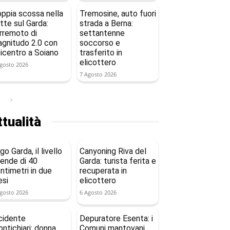
ppia scossa nella
Tremosine, auto fuori
tte sul Garda:
strada a Berna:
rremoto di
settantenne
gnitudo 2.0 con
soccorso e
icentro a Soiano
trasferito in
elicottero
gosto 2026
7 Agosto 2026
tualità
go Garda, il livello
Canyoning Riva del
ende di 40
Garda: turista ferita e
ntimetri in due
recuperata in
si
elicottero
gosto 2026
6 Agosto 2026
cidente
Depuratore Esenta: i
ntichiari: donna
Comuni mantovani