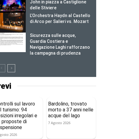
John in piazza a Castiglione
delle Stiviere
L’Orchestra Haydn al Castello
di Arco per Salieri vs. Mozart
Sicurezza sulle acque,
Guardia Costiera e
Navigazione Laghi rafforzano
la campagna di prudenza
revi
ntrolli sul lavoro
Bardolino, trovato
l turismo: 94
morto a 37 anni nelle
sizioni irregolari e
acque del lago
 proposte di
7 Agosto 2026
spensione
gosto 2026