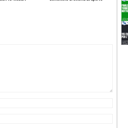
Nome:*
Email:*