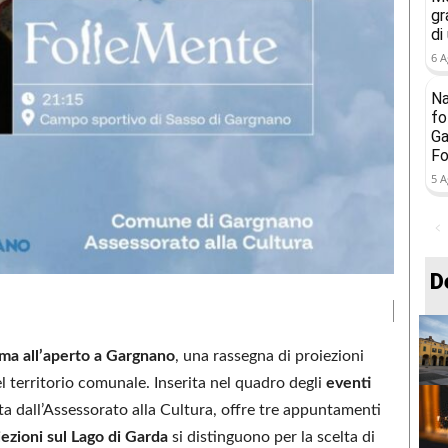
gr
di
6 A
Na
fo
Ga
Fo
5 A
D
ma all’aperto a Gargnano
, una rassegna di proiezioni
el territorio comunale. Inserita nel quadro degli
eventi
a dall’Assessorato alla Cultura, offre tre appuntamenti
iezioni sul Lago di Garda
si distinguono per la scelta di