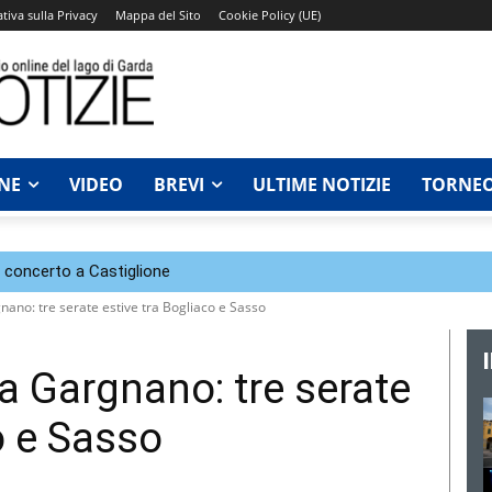
tiva sulla Privacy
Mappa del Sito
Cookie Policy (UE)
NE
VIDEO
BREVI
ULTIME NOTIZIE
TORNEO
n concerto a Castiglione
nano: tre serate estive tra Bogliaco e Sasso
a Gargnano: tre serate
o e Sasso