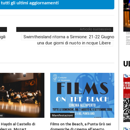
 tutti gli ultimi aggiornamenti
Articolo successivo
gili
Swimtheisland ritorna a Sirmione: 21-22 Giugno
una due giorni di nuoto in ncque Libere
U
ni
Manifestazioni
 Haydn al Castello di
Films on the Beach, a Punta Grò sei
lieri vs. Mozart
domeniche di cinema all’aperto