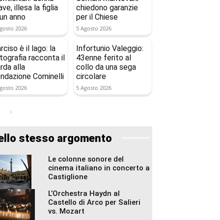
ave, illesa la figlia
chiedono garanzie
 un anno
per il Chiese
gosto 2026
5 Agosto 2026
rciso è il lago: la
Infortunio Valeggio:
tografia racconta il
43enne ferito al
rda alla
collo da una sega
ndazione Cominelli
circolare
gosto 2026
5 Agosto 2026
ello stesso argomento
Le colonne sonore del
cinema italiano in concerto a
Castiglione
L’Orchestra Haydn al
Castello di Arco per Salieri
vs. Mozart