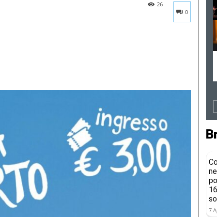
26
0
B
Co
ne
po
16
so
7 A