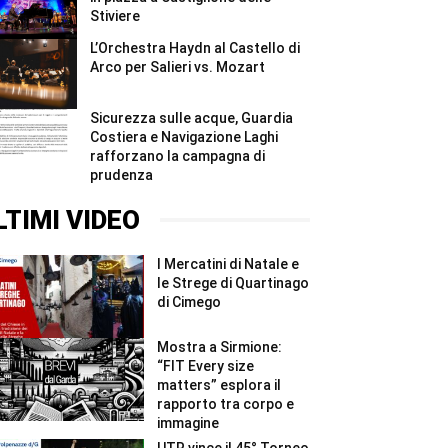
Stiviere
L’Orchestra Haydn al Castello di
Arco per Salieri vs. Mozart
Sicurezza sulle acque, Guardia
Costiera e Navigazione Laghi
rafforzano la campagna di
prudenza
LTIMI VIDEO
I Mercatini di Natale e
le Strege di Quartinago
di Cimego
Mostra a Sirmione:
“FIT Every size
matters” esplora il
rapporto tra corpo e
immagine
UTR vince il 45° Torneo