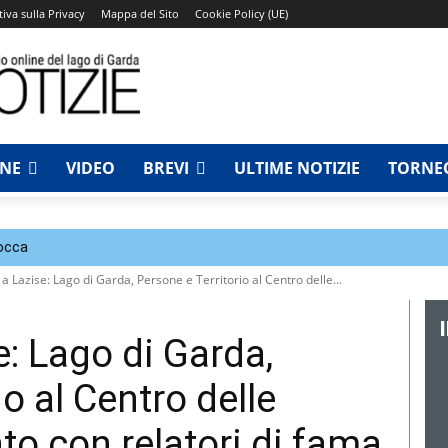
iva sulla Privacy
Mappa del Sito
Cookie Policy (UE)
NNE
VIDEO
BREVI
ULTIME NOTIZIE
TORNEO
Rocca
 Lazise: Lago di Garda, Persone e Territorio al Centro delle...
: Lago di Garda,
o al Centro delle
to con relatori di fama