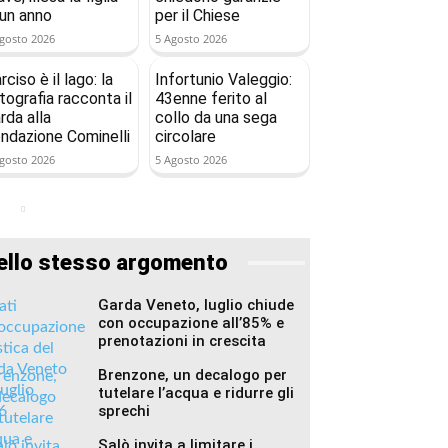
 un anno
per il Chiese
gosto 2026
5 Agosto 2026
rciso è il lago: la
Infortunio Valeggio:
tografia racconta il
43enne ferito al
rda alla
collo da una sega
ndazione Cominelli
circolare
gosto 2026
5 Agosto 2026
ello stesso argomento
Garda Veneto, luglio chiude
con occupazione all’85% e
prenotazioni in crescita
Brenzone, un decalogo per
tutelare l’acqua e ridurre gli
sprechi
Salò invita a limitare i