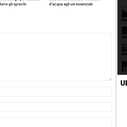
durre gli sprechi
d’acqua agli usi essenziali
U
Nome:*
Email:*
Sito
Web: