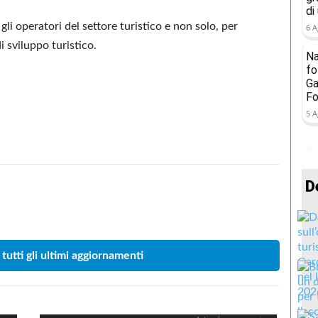
di
gli operatori del settore turistico e non solo, per
6 A
di sviluppo turistico.
Na
fo
Ga
Fo
5 A
D
Condividere
 tutti gli ultimi aggiornamenti