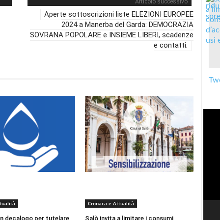
Articolo successivo
Aperte sottoscrizioni liste ELEZIONI EUROPEE
2024 a Manerba del Garda: DEMOCRAZIA
SOVRANA POPOLARE e INSIEME LIBERI, scadenze
e contatti.
Twe
tualità
Cronaca e Attualità
n decalogo per tutelare
Salò invita a limitare i consumi