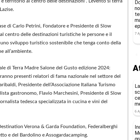
territorio al centro delle destinazioni”. L’evento si terrà
Do
no
Lazise.
te
ma
ep
rase di Carlo Petrini, Fondatore e Presidente di Slow
7 A
l centro delle destinazioni turistiche le persone e il
e uno sviluppo turistico sostenibile che tenga conto della
one all’ambiente.
At
pale di Terra Madre Salone del Gusto edizione 2024:
Saranno presenti relatori di fama nazionale nel settore del
ibaldi, Presidente dell’Associazione Italiana Turismo
La
sc
ista gastronomo, Flavio Marchesini, Presidente di Slow
ce
nalista tedesca specializzata in cucina e vini del
me
6 A
Destination Verona & Garda Foundation, Federalberghi
In
Mo
etto e del Bardolino e Assogardacamping.
gr