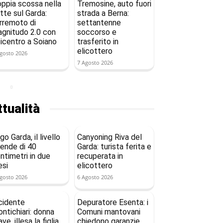
ppia scossa nella
Tremosine, auto fuori
tte sul Garda:
strada a Berna:
rremoto di
settantenne
gnitudo 2.0 con
soccorso e
icentro a Soiano
trasferito in
elicottero
gosto 2026
7 Agosto 2026
tualità
go Garda, il livello
Canyoning Riva del
ende di 40
Garda: turista ferita e
ntimetri in due
recuperata in
si
elicottero
gosto 2026
6 Agosto 2026
cidente
Depuratore Esenta: i
ntichiari: donna
Comuni mantovani
ave, illesa la figlia
chiedono garanzie