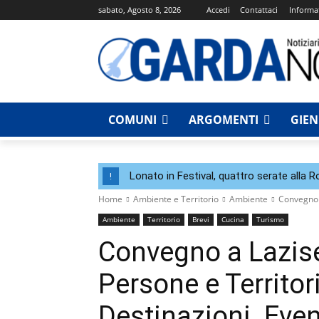
sabato, Agosto 8, 2026
Accedi
Contattaci
Informat
COMUNI
ARGOMENTI
GIE
Lonato in Festival, quattro serate alla 
!
Home
Ambiente e Territorio
Ambiente
Convegno a
Ambiente
Territorio
Brevi
Cucina
Turismo
Convegno a Lazise
Persone e Territori
Destinazioni. Even