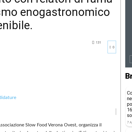
rismo enogastronomico
nibile.
131
0
B
Co
ne
po
16
so
7 A
’Associazione Slow Food Verona Ovest, organizza il