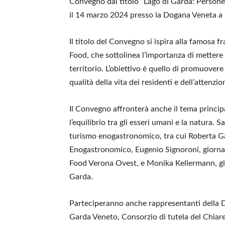
Convegno dal titolo “Lago di Garda: Persone e 
il 14 marzo 2024 presso la Dogana Veneta a 
Il titolo del Convegno si ispira alla famosa f
Food, che sottolinea l’importanza di mettere a
territorio. L’obiettivo è quello di promuover
qualità della vita dei residenti e dell’attenzi
Il Convegno affronterà anche il tema princi
l’equilibrio tra gli esseri umani e la natura. 
turismo enogastronomico, tra cui Roberta Gar
Enogastronomico, Eugenio Signoroni, giornal
Food Verona Ovest, e Monika Kellermann, gior
Garda.
Parteciperanno anche rappresentanti della 
Garda Veneto, Consorzio di tutela del Chiar