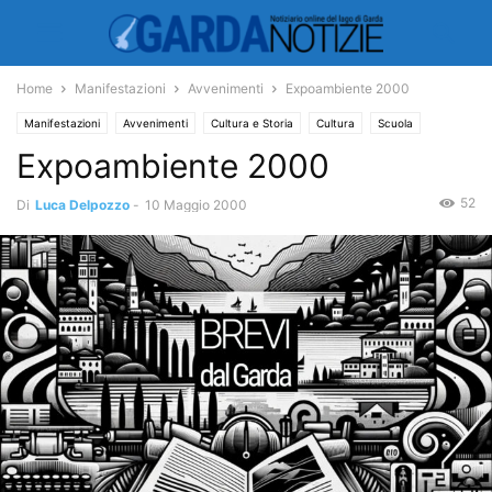
Home
Manifestazioni
Avvenimenti
Expoambiente 2000
Manifestazioni
Avvenimenti
Cultura e Storia
Cultura
Scuola
Expoambiente 2000
52
Di
Luca Delpozzo
-
10 Maggio 2000