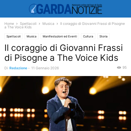
Home
Spettacoli
Musica
Il coraggio di Giovanni Frassi di Pisogne
a The Voice Kids
Spettacoli
Musica
Manifestazioni ed Eventi
Cultura
Storia
Il coraggio di Giovanni Frassi
di Pisogne a The Voice Kids
95
Di
Redazione
-
11 Gennaio 2026