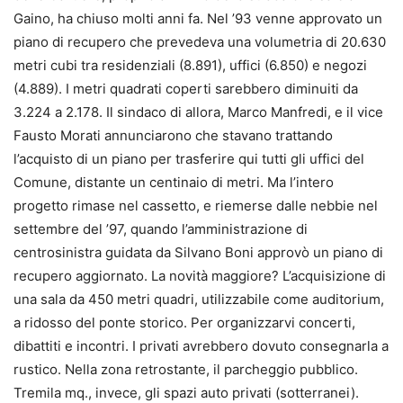
Gaino, ha chiuso molti anni fa. Nel ’93 venne approvato un
piano di recupero che prevedeva una volumetria di 20.630
metri cubi tra residenziali (8.891), uffici (6.850) e negozi
(4.889). I metri quadrati coperti sarebbero diminuiti da
3.224 a 2.178. Il sindaco di allora, Marco Manfredi, e il vice
Fausto Morati annunciarono che stavano trattando
l’acquisto di un piano per trasferire qui tutti gli uffici del
Comune, distante un centinaio di metri. Ma l’intero
progetto rimase nel cassetto, e riemerse dalle nebbie nel
settembre del ’97, quando l’amministrazione di
centrosinistra guidata da Silvano Boni approvò un piano di
recupero aggiornato. La novità maggiore? L’acquisizione di
una sala da 450 metri quadri, utilizzabile come auditorium,
a ridosso del ponte storico. Per organizzarvi concerti,
dibattiti e incontri. I privati avrebbero dovuto consegnarla a
rustico. Nella zona retrostante, il parcheggio pubblico.
Tremila mq., invece, gli spazi auto privati (sotterranei).