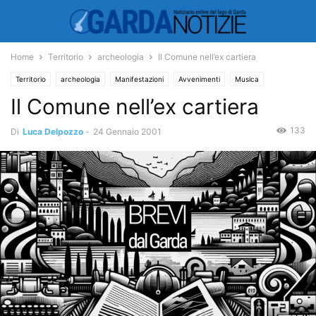
Home
Territorio
archeologia
Il Comune nell’ex cartiera
Territorio
archeologia
Manifestazioni
Avvenimenti
Musica
Il Comune nell’ex cartiera
Concerti
133
Di
Luca Delpozzo
-
24 Gennaio 2001