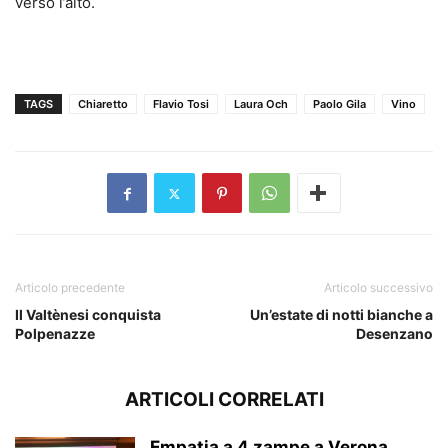
verso l’alto.
TAGS
Chiaretto
Flavio Tosi
Laura Och
Paolo Gila
Vino
Articolo precedente
Articolo successivo
Il Valtènesi conquista
Un’estate di notti bianche a
Polpenazze
Desenzano
ARTICOLI CORRELATI
Empatia a 4 zampe a Verona