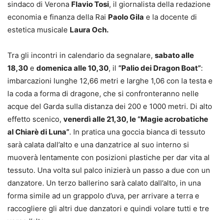
sindaco di Verona
Flavio Tosi
, il giornalista della redazione
economia e finanza della Rai
Paolo Gila
e la docente di
estetica musicale
Laura Och.
Tra gli incontri in calendario da segnalare,
sabato alle
18,30
e
domenica alle 10,30
, il
“Palio dei Dragon Boat”
:
imbarcazioni lunghe 12,66 metri e larghe 1,06 con la testa e
la coda a forma di dragone, che si confronteranno nelle
acque del Garda sulla distanza dei 200 e 1000 metri. Di alto
effetto scenico,
venerdì alle 21,30, le “Magie acrobatiche
al Chiarè di Luna”
. In pratica una goccia bianca di tessuto
sarà calata dall’alto e una danzatrice al suo interno si
muoverà lentamente con posizioni plastiche per dar vita al
tessuto. Una volta sul palco inizierà un passo a due con un
danzatore. Un terzo ballerino sarà calato dall’alto, in una
forma simile ad un grappolo d’uva, per arrivare a terra e
raccogliere gli altri due danzatori e quindi volare tutti e tre