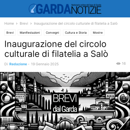
Home
Brevi
Inaugurazione del circolo culturale di filatelia a Salò
Brevi
Manifestazioni
Convegni
Cultura e Storia
Mostre
Inaugurazione del circolo
culturale di filatelia a Salò
16
Di
Redazione
-
19 Gennaio 2025