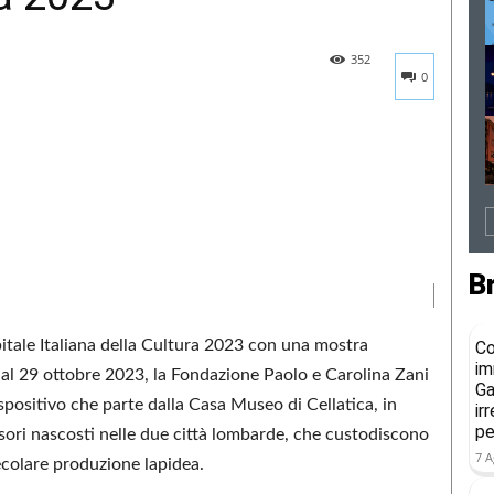
352
0
B
itale Italiana della Cultura 2023 con una mostra
Co
im
o al 29 ottobre 2023, la Fondazione Paolo e Carolina Zani
Ga
spositivo che parte dalla Casa Museo di Cellatica, in
ir
pe
esori nascosti nelle due città lombarde, che custodiscono
7 A
ecolare produzione lapidea.