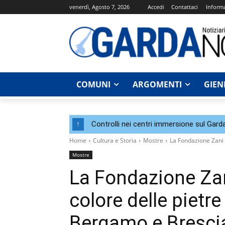
venerdì, Agosto 7, 2026
Accedi
Contattaci
Informa
COMUNI
ARGOMENTI
GIEN
Controlli nei centri immersione sul Garda
!
Home
Cultura e Storia
Mostre
La Fondazione Zani p
Mostre
La Fondazione Zan
colore delle pietre
Bergamo e Bresci