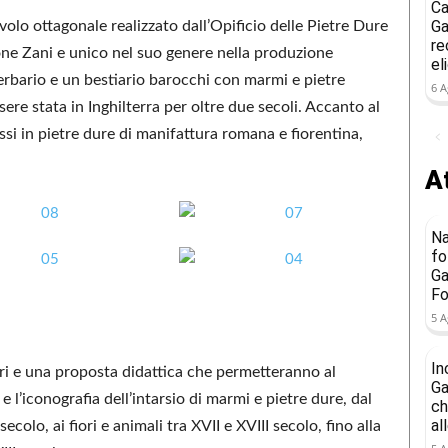
Ca
Ga
avolo ottagonale realizzato dall’Opificio delle Pietre Dure
re
ione Zani e unico nel suo genere nella produzione
el
 erbario e un bestiario barocchi con marmi e pietre
6 A
sere stata in Inghilterra per oltre due secoli. Accanto al
si in pietre dure di manifattura romana e fiorentina,
At
Na
fo
Ga
Fo
5 A
In
ari e una proposta didattica che permetteranno al
Ga
e l’iconografia dell’intarsio di marmi e pietre dure, dal
ch
al
colo, ai fiori e animali tra XVII e XVIII secolo, fino alla