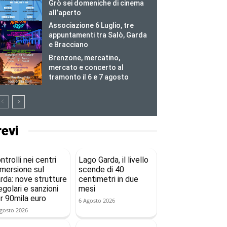
Grò sei domeniche di cinema
all’aperto
Associazione 6 Luglio, tre
appuntamenti tra Salò, Garda
e Bracciano
Brenzone, mercatino,
mercato e concerto al
tramonto il 6 e 7 agosto
revi
ntrolli nei centri
Lago Garda, il livello
mersione sul
scende di 40
rda: nove strutture
centimetri in due
regolari e sanzioni
mesi
r 90mila euro
6 Agosto 2026
gosto 2026