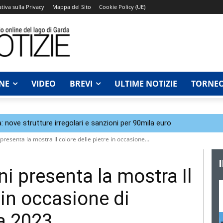
tiva sulla Privacy
Mappa del Sito
Cookie Policy (UE)
NE
VIDEO
BREVI
ULTIME NOTIZIE
TORNEO
: nove strutture irregolari e sanzioni per 90mila euro
resenta la mostra Il colore delle pietre in occasione...
i presenta la mostra Il
 in occasione di
a 2023