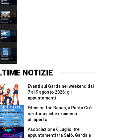
decalogo
00:37
per
tutelare
Fiera
l’acqua
delle
e
Grazie
00:37
ridurre
2026,
gli
quattro
Associazione
sprechi
giorni
6
#Shorts
e
Luglio,
00:37
due
tre
notti
appuntamenti
Films
per
tra
on
i
Salò,
the
00:37
Madonnari
Garda
Beach,
#Shorts
e
a
LTIME NOTIZIE
Bracciano
Punta
#Shorts
Grò
sei
Eventi sul Garda nel weekend dal
domeniche
di
7 al 9 agosto 2026: gli
cinema
appuntamenti
all’aperto
#Shorts
Films on the Beach, a Punta Grò
sei domeniche di cinema
all’aperto
Associazione 6 Luglio, tre
appuntamenti tra Salò, Garda e