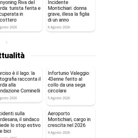
nyoning Riva del
Incidente
rda: turista ferita e
Montichiari: donna
cuperata in
grave, illesa la figlia
icottero
di un anno
gosto 2026
6 Agosto 2026
tualità
rciso è il lago: la
Infortunio Valeggio:
tografia racconta il
43enne ferito al
rda alla
collo da una sega
ndazione Cominelli
circolare
gosto 2026
5 Agosto 2026
cidenti sulla
Aeroporto
rdesana, il sindaco
Montichiari, cargo in
iede lo stop estivo
crescita nel 2026
le bici
4 Agosto 2026