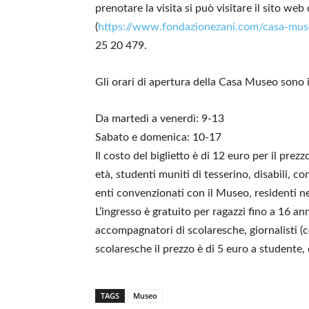
prenotare la visita si può visitare il sito we
(
https://www.fondazionezani.com/casa-mus
25 20 479.
Gli orari di apertura della Casa Museo sono i
Da martedì a venerdì: 9-13
Sabato e domenica: 10-17
Il costo del biglietto è di 12 euro per il prezz
età, studenti muniti di tesserino, disabili, c
enti convenzionati con il Museo, residenti n
L’ingresso è gratuito per ragazzi fino a 16 an
accompagnatori di scolaresche, giornalisti (co
scolaresche il prezzo è di 5 euro a studente,
TAGS
Museo