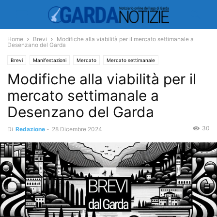
Home
Brevi
Modifiche alla viabilità per il mercato settimanale a
Desenzano del Garda
Brevi
Manifestazioni
Mercato
Mercato settimanale
Modifiche alla viabilità per il
mercato settimanale a
Desenzano del Garda
30
Di
Redazione
-
28 Dicembre 2024