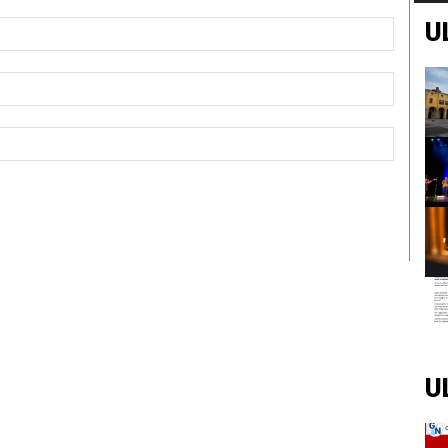
U
Nome:*
Email:*
Sito
Web:
U