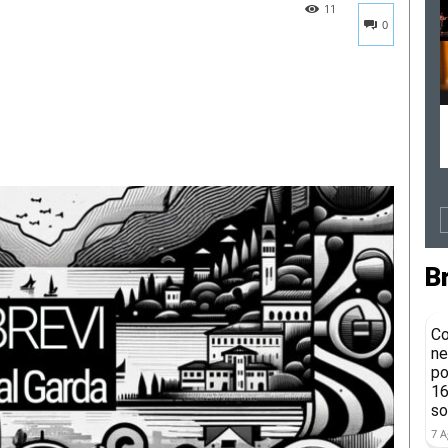
11
0
B
Co
ne
po
16
so
7 A