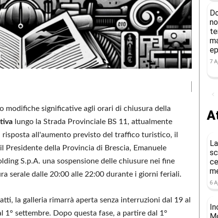
Do
no
te
ma
ep
7 A
modifiche significative agli orari di chiusura della
At
stiva
lungo la Strada Provinciale BS 11, attualmente
isposta all'aumento previsto del traffico turistico, il
La
l Presidente della Provincia di Brescia, Emanuele
sc
olding S.p.A. una sospensione delle chiusure nei fine
ce
me
a serale dalle 20:00 alle 22:00 durante i giorni feriali.
6 A
tti, la galleria rimarrà aperta senza interruzioni dal 19 al
In
 al 1° settembre. Dopo questa fase, a partire dal 1°
Mo