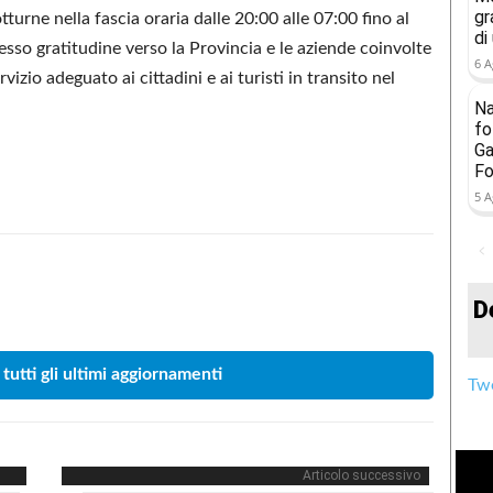
gr
turne nella fascia oraria dalle 20:00 alle 07:00 fino al
di
resso gratitudine verso la Provincia e le aziende coinvolte
6 A
vizio adeguato ai cittadini e ai turisti in transito nel
Na
fo
Ga
Fo
5 A
Condividere
D
 tutti gli ultimi aggiornamenti
Twe
Articolo successivo