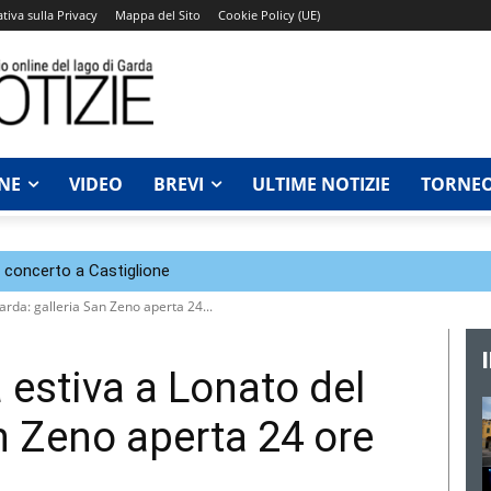
tiva sulla Privacy
Mappa del Sito
Cookie Policy (UE)
NE
VIDEO
BREVI
ULTIME NOTIZIE
TORNEO
n concerto a Castiglione
arda: galleria San Zeno aperta 24...
à estiva a Lonato del
n Zeno aperta 24 ore