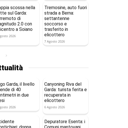
ppia scossa nella
Tremosine, auto fuori
tte sul Garda:
strada a Berna:
rremoto di
settantenne
gnitudo 2.0 con
soccorso e
icentro a Soiano
trasferito in
elicottero
gosto 2026
7 Agosto 2026
tualità
go Garda, il livello
Canyoning Riva del
ende di 40
Garda: turista ferita e
ntimetri in due
recuperata in
si
elicottero
gosto 2026
6 Agosto 2026
cidente
Depuratore Esenta: i
ntichiari: donna
Comuni mantovani