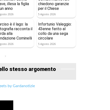
ave, illesa la figlia
chiedono garanzie
 un anno
per il Chiese
gosto 2026
5 Agosto 2026
rciso è il lago: la
Infortunio Valeggio:
tografia racconta il
43enne ferito al
rda alla
collo da una sega
ndazione Cominelli
circolare
gosto 2026
5 Agosto 2026
ello stesso argomento
ets by Gardanotizie