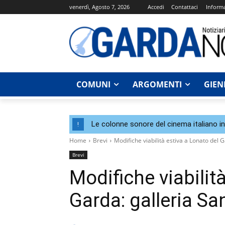
venerdì, Agosto 7, 2026
Accedi
Contattaci
Informa
COMUNI
ARGOMENTI
GIEN
Le colonne sonore del cinema italiano i
!
Home
Brevi
Modifiche viabilità estiva a Lonato del G
Brevi
Modifiche viabilit
Garda: galleria Sa