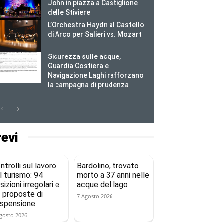
John in piazza a Castiglione
delle Stiviere
L’Orchestra Haydn al Castello
di Arco per Salieri vs. Mozart
Sicurezza sulle acque,
Guardia Costiera e
Navigazione Laghi rafforzano
la campagna di prudenza
revi
ntrolli sul lavoro
Bardolino, trovato
l turismo: 94
morto a 37 anni nelle
sizioni irregolari e
acque del lago
 proposte di
7 Agosto 2026
spensione
gosto 2026