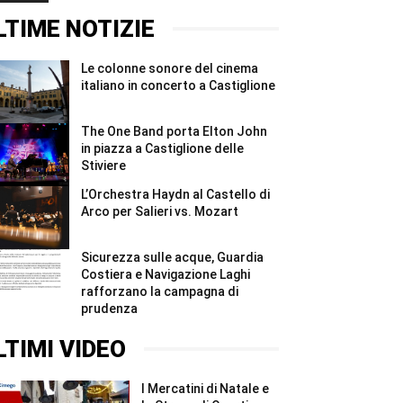
#Shorts
ridurre
2026,
gli
quattro
LTIME NOTIZIE
sprechi
giorni
#Shorts
e
due
Le colonne sonore del cinema
notti
per
italiano in concerto a Castiglione
i
Madonnari
#Shorts
The One Band porta Elton John
in piazza a Castiglione delle
Stiviere
L’Orchestra Haydn al Castello di
Arco per Salieri vs. Mozart
Sicurezza sulle acque, Guardia
Costiera e Navigazione Laghi
rafforzano la campagna di
prudenza
LTIMI VIDEO
I Mercatini di Natale e