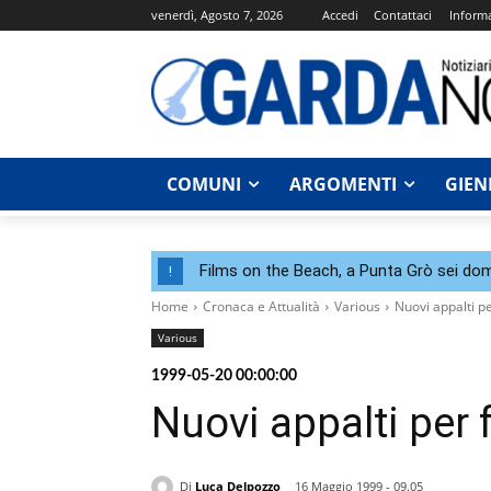
venerdì, Agosto 7, 2026
Accedi
Contattaci
Informa
COMUNI
ARGOMENTI
GIEN
Films on the Beach, a Punta Grò sei dom
!
Home
Cronaca e Attualità
Various
Nuovi appalti p
Various
1999-05-20 00:00:00
Nuovi appalti per
Di
Luca Delpozzo
16 Maggio 1999 - 09.05