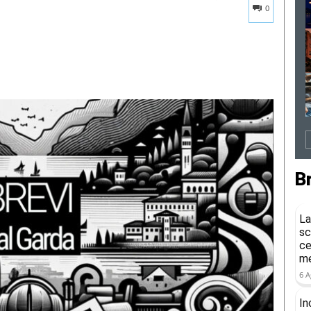
0
B
La
sc
ce
me
6 A
In