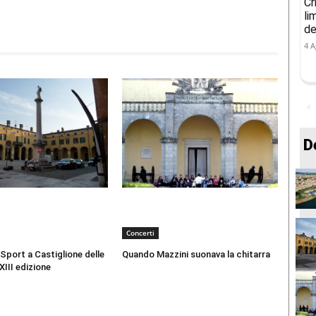
Cr
li
de
4 A
D
Concerti
 Sport a Castiglione delle
Quando Mazzini suonava la chitarra
XIII edizione