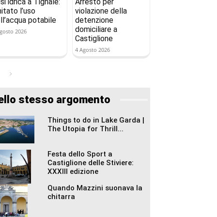
isi idrica a Tignale:
Arresto per
mitato l’uso
violazione della
ll’acqua potabile
detenzione
domiciliare a
gosto 2026
Castiglione
4 Agosto 2026
ello stesso argomento
Things to do in Lake Garda |
The Utopia for Thrill...
Festa dello Sport a
Castiglione delle Stiviere:
XXXIII edizione
Quando Mazzini suonava la
chitarra