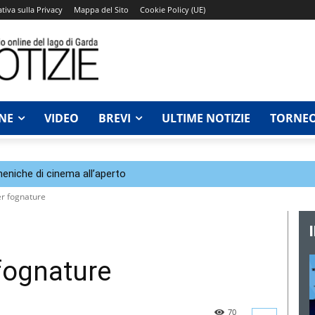
tiva sulla Privacy
Mappa del Sito
Cookie Policy (UE)
NE
VIDEO
BREVI
ULTIME NOTIZIE
TORNEO
eniche di cinema all’aperto
er fognature
 fognature
70