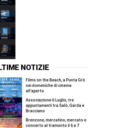
Grazie
00:37
2026,
quattro
Associazione
giorni
6
e
Luglio,
00:37
due
tre
notti
appuntamenti
Films
per
tra
on
i
Salò,
the
00:37
Madonnari
Garda
Beach,
#Shorts
e
a
Brenzone,
Bracciano
Punta
mercatino,
#Shorts
Grò
mercato
00:37
sei
e
domeniche
concerto
LTIME NOTIZIE
di
al
cinema
tramonto
all’aperto
il
Films on the Beach, a Punta Grò
#Shorts
6
e
sei domeniche di cinema
7
all’aperto
agosto
#Shorts
Associazione 6 Luglio, tre
appuntamenti tra Salò, Garda e
Bracciano
Brenzone, mercatino, mercato e
concerto al tramonto il 6 e 7