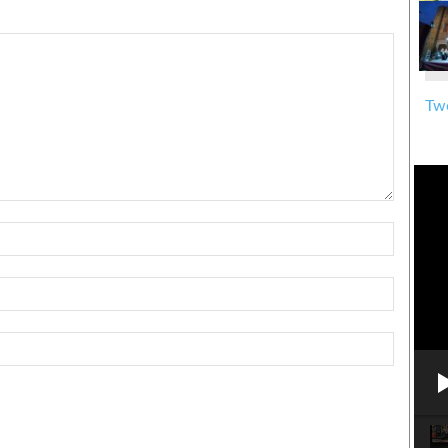
Twe
Nome:*
Email:*
Sito
Web: