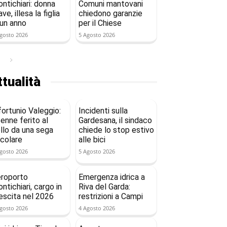
ntichiari: donna
Comuni mantovani
ave, illesa la figlia
chiedono garanzie
 un anno
per il Chiese
gosto 2026
5 Agosto 2026
tualità
fortunio Valeggio:
Incidenti sulla
enne ferito al
Gardesana, il sindaco
llo da una sega
chiede lo stop estivo
rcolare
alle bici
gosto 2026
5 Agosto 2026
roporto
Emergenza idrica a
ntichiari, cargo in
Riva del Garda:
escita nel 2026
restrizioni a Campi
gosto 2026
4 Agosto 2026