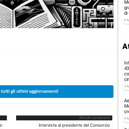
Mo
gr
di
6 A
At
In
43
Condividere
co
ci
5 A
 tutti gli ultimi aggiornamenti
Ae
Mo
cr
Articolo successivo
4 A
no
Intervista al presidente del Consorzio