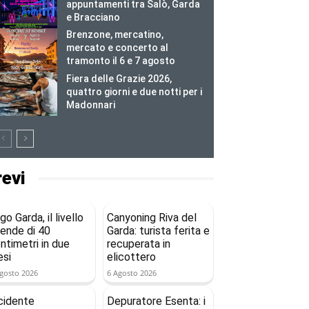
appuntamenti tra Salò, Garda
e Bracciano
Brenzone, mercatino,
mercato e concerto al
tramonto il 6 e 7 agosto
Fiera delle Grazie 2026,
quattro giorni e due notti per i
Madonnari
revi
go Garda, il livello
Canyoning Riva del
ende di 40
Garda: turista ferita e
ntimetri in due
recuperata in
si
elicottero
gosto 2026
6 Agosto 2026
cidente
Depuratore Esenta: i