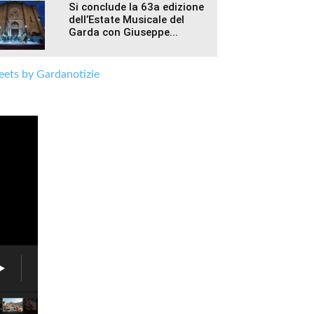
Si conclude la 63a edizione
dell’Estate Musicale del
Garda con Giuseppe...
ets by Gardanotizie
Fiera
delle