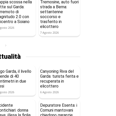
ppia scossa nella
Tremosine, auto fuori
tte sul Garda:
strada a Berna:
rremoto di
settantenne
gnitudo 2.0 con
soccorso e
icentro a Soiano
trasferito in
elicottero
gosto 2026
7 Agosto 2026
tualità
go Garda, il livello
Canyoning Riva del
ende di 40
Garda: turista ferita e
ntimetri in due
recuperata in
si
elicottero
gosto 2026
6 Agosto 2026
cidente
Depuratore Esenta: i
ntichiari: donna
Comuni mantovani
ave, illesa la figlia
chiedono garanzie