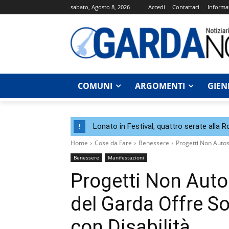
sabato, Agosto 8, 2026
Accedi
Contattaci
Informat
COMUNI
ARGOMENTI
GIEN
Lonato in Festival, quattro serate alla 
!
Home
Cose da Fare
Benessere
Progetti Non Autos
Benessere
Manifestazioni
Progetti Non Auto
del Garda Offre S
con Disabilità