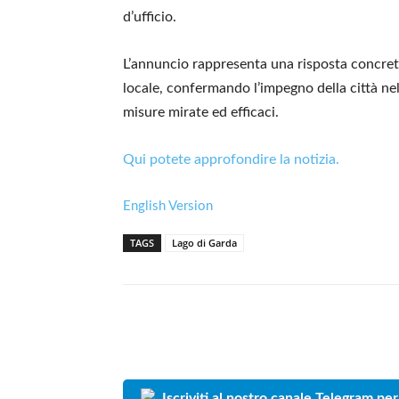
d’ufficio.
L’annuncio rappresenta una risposta concreta
locale, confermando l’impegno della città nel
misure mirate ed efficaci.
Qui potete approfondire la notizia.
English Version
TAGS
Lago di Garda
Iscriviti al nostro canale Telegram per