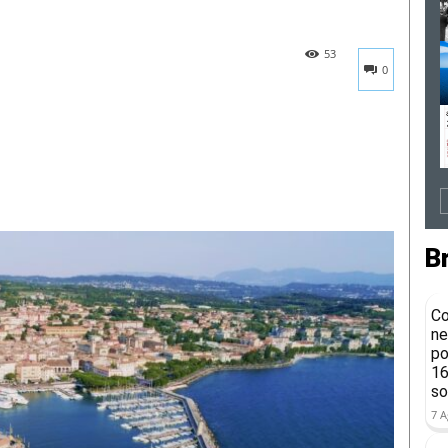
53
0
B
Co
ne
po
16
so
7 A