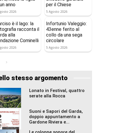
 un anno
per il Chiese
gosto 2026
5 Agosto 2026
rciso è il lago: la
Infortunio Valeggio:
tografia racconta il
43enne ferito al
rda alla
collo da una sega
ndazione Cominelli
circolare
gosto 2026
5 Agosto 2026
ello stesso argomento
Lonato in Festival, quattro
serate alla Rocca
Suoni e Sapori del Garda,
doppio appuntamento a
Gardone Riviera e...
Le colonne sonore del