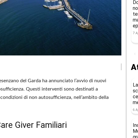
Do
no
te
ma
ep
7 A
At
esenzano del Garda ha annunciato l’avvio di nuovi
La
sufficienza. Questi interventi sono destinati a
sc
ce
 condizioni di non autosufficienza, nell’ambito della
me
6 A
are Giver Familiari
In
Mo
gr