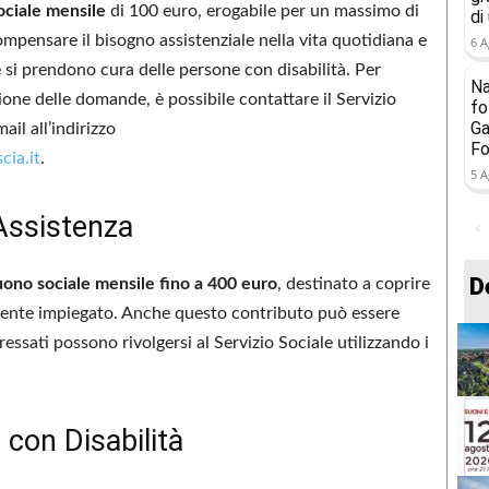
ciale mensile
di 100 euro, erogabile per un massimo di
di
pensare il bisogno assistenziale nella vita quotidiana e
6 A
e si prendono cura delle persone con disabilità. Per
Na
zione delle domande, è possibile contattare il Servizio
fo
Ga
il all’indirizzo
Fo
cia.it
.
5 A
Assistenza
D
ono sociale mensile fino a 400 euro
, destinato a coprire
rmente impiegato. Anche questo contributo può essere
essati possono rivolgersi al Servizio Sociale utilizzando i
 con Disabilità