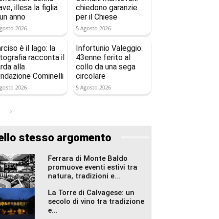
ave, illesa la figlia
chiedono garanzie
 un anno
per il Chiese
gosto 2026
5 Agosto 2026
rciso è il lago: la
Infortunio Valeggio:
tografia racconta il
43enne ferito al
rda alla
collo da una sega
ndazione Cominelli
circolare
gosto 2026
5 Agosto 2026
ello stesso argomento
Ferrara di Monte Baldo
promuove eventi estivi tra
natura, tradizioni e...
La Torre di Calvagese: un
secolo di vino tra tradizione
e...