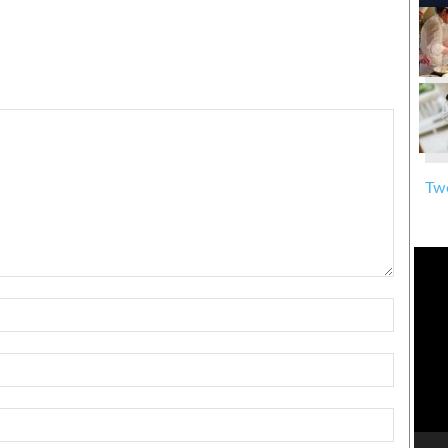
Twe
Nome:*
Email:*
Sito
Web: