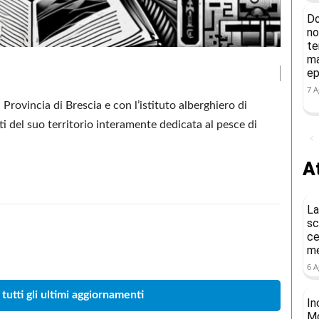
Do
no
te
ma
ep
7 A
rovincia di Brescia e con l’istituto alberghiero di
i del suo territorio interamente dedicata al pesce di
At
La
sc
ce
Condividere
me
6 A
 tutti gli ultimi aggiornamenti
In
Mo