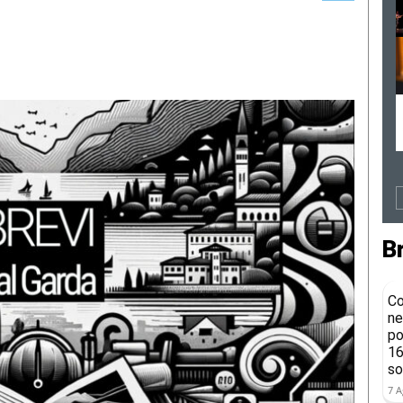
B
Co
ne
po
16
so
7 A