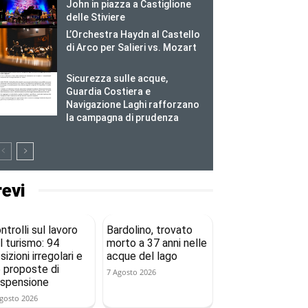
John in piazza a Castiglione
delle Stiviere
L’Orchestra Haydn al Castello
di Arco per Salieri vs. Mozart
Sicurezza sulle acque,
Guardia Costiera e
Navigazione Laghi rafforzano
la campagna di prudenza
revi
ntrolli sul lavoro
Bardolino, trovato
l turismo: 94
morto a 37 anni nelle
sizioni irregolari e
acque del lago
 proposte di
7 Agosto 2026
spensione
gosto 2026