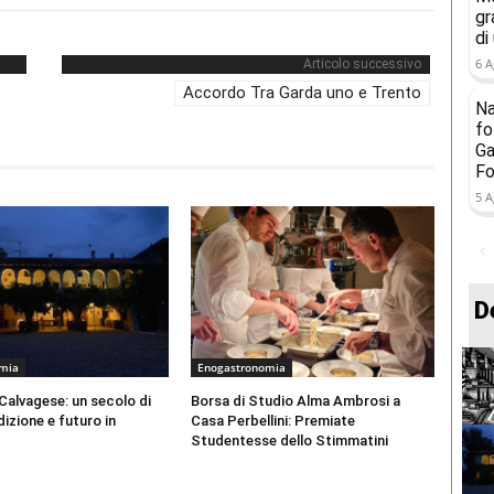
gr
di
6 A
Articolo successivo
Accordo Tra Garda uno e Trento
Na
fo
Ga
Fo
5 A
D
omia
Enogastronomia
 Calvagese: un secolo di
Borsa di Studio Alma Ambrosi a
dizione e futuro in
Casa Perbellini: Premiate
Studentesse dello Stimmatini