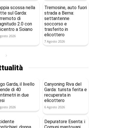
ppia scossa nella
Tremosine, auto fuori
tte sul Garda:
strada a Berna:
rremoto di
settantenne
gnitudo 2.0 con
soccorso e
icentro a Soiano
trasferito in
elicottero
gosto 2026
7 Agosto 2026
tualità
go Garda, il livello
Canyoning Riva del
ende di 40
Garda: turista ferita e
ntimetri in due
recuperata in
si
elicottero
gosto 2026
6 Agosto 2026
cidente
Depuratore Esenta: i
ntichiari: donna
Comuni mantovani