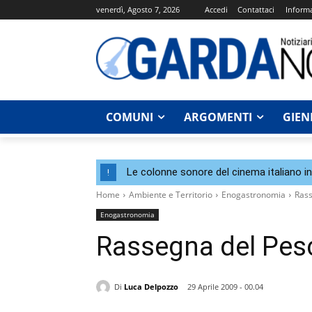
venerdì, Agosto 7, 2026
Accedi
Contattaci
Informa
COMUNI
ARGOMENTI
GIEN
Le colonne sonore del cinema italiano i
!
Home
Ambiente e Territorio
Enogastronomia
Rass
Enogastronomia
Rassegna del Pesc
Di
Luca Delpozzo
29 Aprile 2009 - 00.04