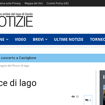
tiva sulla Privacy
Mappa del Sito
Cookie Policy (UE)
NE
VIDEO
BREVI
ULTIME NOTIZIE
TORNEO
n concerto a Castiglione
egna del Pesce di lago
e di lago
55
0