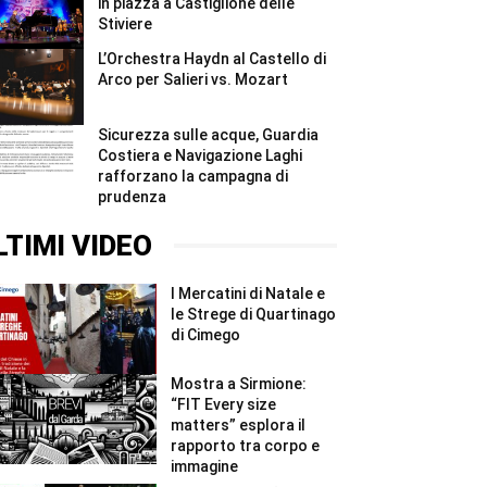
in piazza a Castiglione delle
Stiviere
L’Orchestra Haydn al Castello di
Arco per Salieri vs. Mozart
Sicurezza sulle acque, Guardia
Costiera e Navigazione Laghi
rafforzano la campagna di
prudenza
LTIMI VIDEO
I Mercatini di Natale e
le Strege di Quartinago
di Cimego
Mostra a Sirmione:
“FIT Every size
matters” esplora il
rapporto tra corpo e
immagine