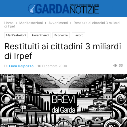
Home
Manifestazioni
Avvenimenti
Restituiti ai cittadini 3 miliardi
di Irpef
Manifestazioni
Avvenimenti
Economia
Lavoro
Restituiti ai cittadini 3 miliardi
di Irpef
66
Di
Luca Delpozzo
-
10 Dicembre 2000