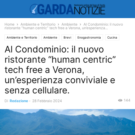
Home
Ambiente e Territorio
Ambiente
Al Condominio: il nuovo
ristorante “human centric” tech free a Verona, un’esperienza...
Ambiente e Territorio
Ambiente
Brevi
Enogastronomia
Cucina
Al Condominio: il nuovo
ristorante “human centric”
tech free a Verona,
un’esperienza conviviale e
senza cellulare.
144
Di
Redazione
-
28 Febbraio 2024