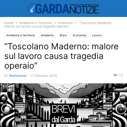
Home
Ambiente e Territorio
Ambiente
“Toscolano Maderno:
malore sul lavoro causa tragedia operaio”
Ambiente e Territorio
Ambiente
Brevi
Economia
Lavoro
“Toscolano Maderno: malore
sul lavoro causa tragedia
operaio”
13
Di
Redazione
-
11 Gennaio 2025