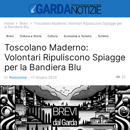
Home
Brevi
Toscolano Maderno: Volontari Ripuliscono Spiagge per
la Bandiera Blu
Brevi
Cultura e Storia
Cultura
Economia e Turismo
Turismo
Toscolano Maderno:
Volontari Ripuliscono Spiagge
per la Bandiera Blu
22
Di
Redazione
-
17 Giugno 2024