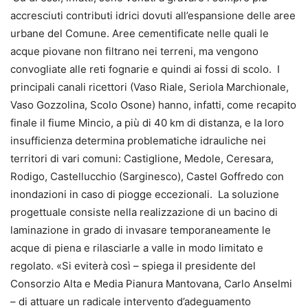
accresciuti contributi idrici dovuti all’espansione delle aree
urbane del Comune. Aree cementificate nelle quali le
acque piovane non filtrano nei terreni, ma vengono
convogliate alle reti fognarie e quindi ai fossi di scolo. I
principali canali ricettori (Vaso Riale, Seriola Marchionale,
Vaso Gozzolina, Scolo Osone) hanno, infatti, come recapito
finale il fiume Mincio, a più di 40 km di distanza, e la loro
insufficienza determina problematiche idrauliche nei
territori di vari comuni: Castiglione, Medole, Ceresara,
Rodigo, Castellucchio (Sarginesco), Castel Goffredo con
inondazioni in caso di piogge eccezionali. La soluzione
progettuale consiste nella realizzazione di un bacino di
laminazione in grado di invasare temporaneamente le
acque di piena e rilasciarle a valle in modo limitato e
regolato. «Si eviterà così – spiega il presidente del
Consorzio Alta e Media Pianura Mantovana, Carlo Anselmi
– di attuare un radicale intervento d’adeguamento