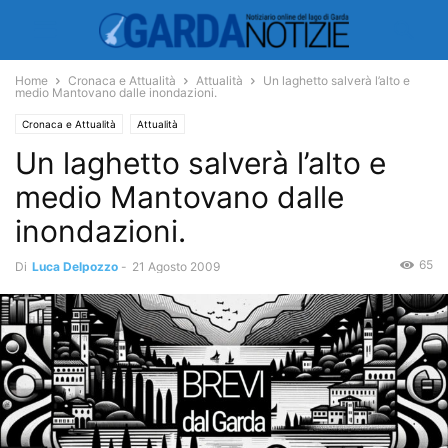
Home
Cronaca e Attualità
Attualità
Un laghetto salverà l’alto e
medio Mantovano dalle inondazioni.
Cronaca e Attualità
Attualità
Un laghetto salverà l’alto e
medio Mantovano dalle
inondazioni.
65
Di
Luca Delpozzo
-
21 Agosto 2009