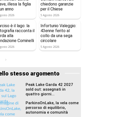
ave, illesa la figlia
chiedono garanzie
 un anno
per il Chiese
gosto 2026
5 Agosto 2026
rciso è il lago: la
Infortunio Valeggio:
tografia racconta il
43enne ferito al
rda alla
collo da una sega
ndazione Cominelli
circolare
gosto 2026
5 Agosto 2026
ello stesso argomento
Peak Lake Garda 42 2027
sold out: assegnati in
quattro giorni...
ParkinsOnLake, la vela come
percorso di equilibrio,
autonomia e comunità