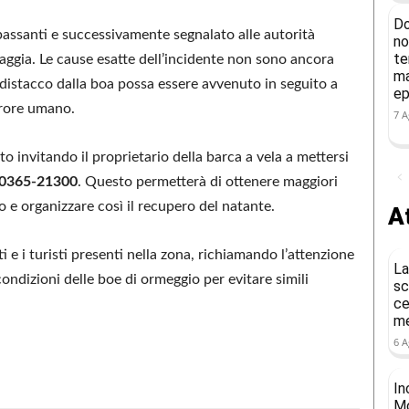
Do
 passanti e successivamente segnalato alle autorità
no
te
aggia. Le cause esatte dell’incidente non sono ancora
ma
distacco dalla boa possa essere avvenuto in seguito a
ep
rrore umano.
7 A
invitando il proprietario della barca a vela a mettersi
0365-21300
. Questo permetterà di ottenere maggiori
o e organizzare così il recupero del natante.
At
ti e i turisti presenti nella zona, richiamando l’attenzione
La
condizioni delle boe di ormeggio per evitare simili
sc
ce
me
6 A
In
Mo