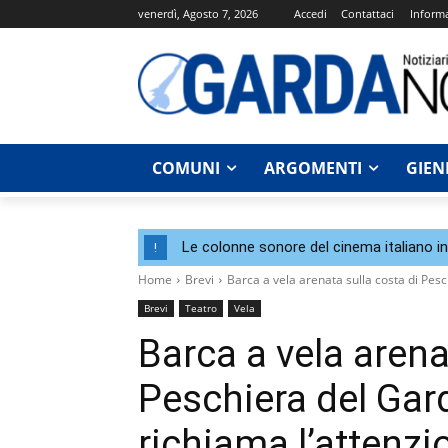
venerdì, Agosto 7, 2026
Accedi
Contattaci
Informa
COMUNI
ARGOMENTI
GIEN
Le colonne sonore del cinema italiano i
!
Home
Brevi
Barca a vela arenata sulla costa di Pesch
Brevi
Teatro
Vela
Barca a vela arena
Peschiera del Gard
richiama l’attenzi