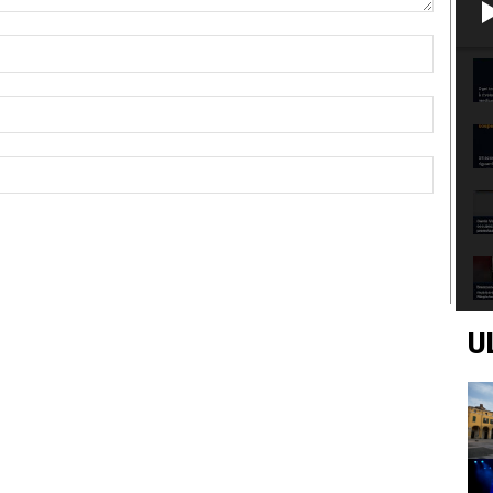
Nome:*
Email:*
Sito
Web:
U