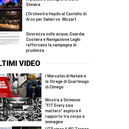
Stiviere
L’Orchestra Haydn al Castello di
Arco per Salieri vs. Mozart
Sicurezza sulle acque, Guardia
Costiera e Navigazione Laghi
rafforzano la campagna di
prudenza
LTIMI VIDEO
I Mercatini di Natale e
le Strege di Quartinago
di Cimego
Mostra a Sirmione:
“FIT Every size
matters” esplora il
rapporto tra corpo e
immagine
UTR vince il 45° Torneo