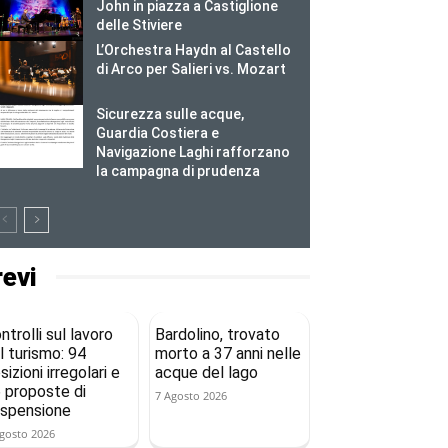
John in piazza a Castiglione
delle Stiviere
L’Orchestra Haydn al Castello
di Arco per Salieri vs. Mozart
Sicurezza sulle acque,
Guardia Costiera e
Navigazione Laghi rafforzano
la campagna di prudenza
revi
ntrolli sul lavoro
Bardolino, trovato
l turismo: 94
morto a 37 anni nelle
sizioni irregolari e
acque del lago
 proposte di
7 Agosto 2026
spensione
gosto 2026