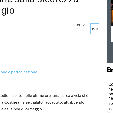
ggio
22
0
B
Co
ne
po
odio insolito nelle ultime ore: una barca a vela si è
16
ia Costiera
ha segnalato l’accaduto, attribuendo
so
le dalla boa di ormeggio.
7 A