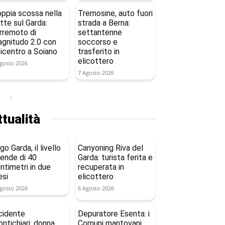
ppia scossa nella
Tremosine, auto fuori
tte sul Garda:
strada a Berna:
rremoto di
settantenne
gnitudo 2.0 con
soccorso e
icentro a Soiano
trasferito in
elicottero
gosto 2026
7 Agosto 2026
tualità
go Garda, il livello
Canyoning Riva del
ende di 40
Garda: turista ferita e
ntimetri in due
recuperata in
si
elicottero
gosto 2026
6 Agosto 2026
cidente
Depuratore Esenta: i
ntichiari: donna
Comuni mantovani