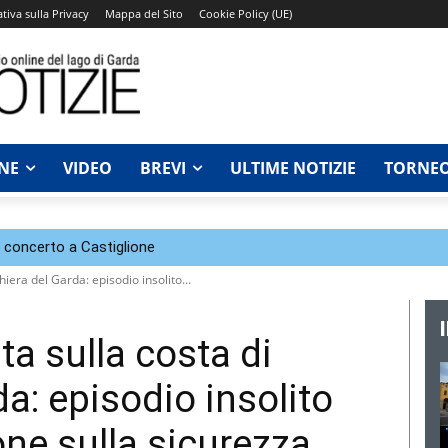
tiva sulla Privacy
Mappa del Sito
Cookie Policy (UE)
NE
VIDEO
BREVI
ULTIME NOTIZIE
TORNEO
n concerto a Castiglione
iera del Garda: episodio insolito...
ta sulla costa di
a: episodio insolito
one sulla sicurezza