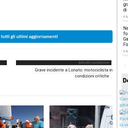
gr
di
Condividere
6 A
Na
fo
 tutti gli ultimi aggiornamenti
Ga
Fo
5 A
Articolo successivo
Grave incidente a Lonato: motociclista in
condizioni critiche
D