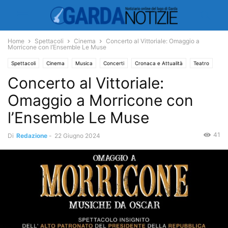
Home
Spettacoli
Cinema
Concerto al Vittoriale: Omaggio a
Morricone con l’Ensemble Le Muse
Spettacoli
Cinema
Musica
Concerti
Cronaca e Attualità
Teatro
Concerto al Vittoriale:
Omaggio a Morricone con
l’Ensemble Le Muse
41
Di
Redazione
-
22 Giugno 2024