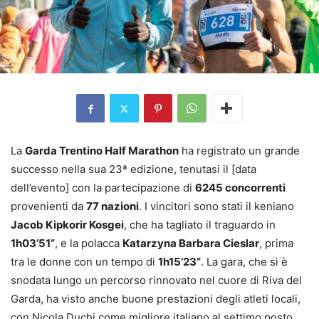
La
Garda Trentino Half Marathon
ha registrato un grande
successo nella sua 23ª edizione, tenutasi il [data
dell’evento] con la partecipazione di
6245 concorrenti
provenienti da
77 nazioni
. I vincitori sono stati il keniano
Jacob Kipkorir Kosgei
, che ha tagliato il traguardo in
1h03’51”
, e la polacca
Katarzyna Barbara Cieslar
, prima
tra le donne con un tempo di
1h15’23”
. La gara, che si è
snodata lungo un percorso rinnovato nel cuore di Riva del
Garda, ha visto anche buone prestazioni degli atleti locali,
con Nicola Duchi come migliore italiano al settimo posto.