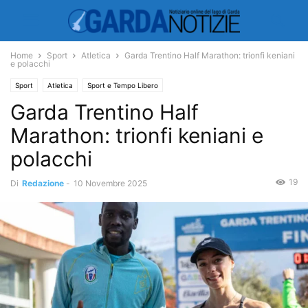
Home
Sport
Atletica
Garda Trentino Half Marathon: trionfi keniani
e polacchi
Sport
Atletica
Sport e Tempo Libero
Garda Trentino Half
Marathon: trionfi keniani e
polacchi
19
Di
Redazione
-
10 Novembre 2025