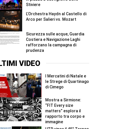
Stiviere
L’Orchestra Haydn al Castello di
Arco per Salieri vs. Mozart
Sicurezza sulle acque, Guardia
Costiera e Navigazione Laghi
rafforzano la campagna di
prudenza
LTIMI VIDEO
I Mercatini di Natale e
le Strege di Quartinago
di Cimego
Mostra a Sirmione:
“FIT Every size
matters” esplora il
rapporto tra corpo e
immagine
UTR vince il 45° Torneo