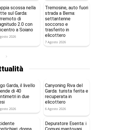
ppia scossa nella
Tremosine, auto fuori
tte sul Garda:
strada a Berna:
rremoto di
settantenne
gnitudo 2.0 con
soccorso e
icentro a Soiano
trasferito in
elicottero
gosto 2026
7 Agosto 2026
tualità
go Garda, il livello
Canyoning Riva del
ende di 40
Garda: turista ferita e
ntimetri in due
recuperata in
si
elicottero
gosto 2026
6 Agosto 2026
cidente
Depuratore Esenta: i
ntichiari: donna
Comuni mantovani