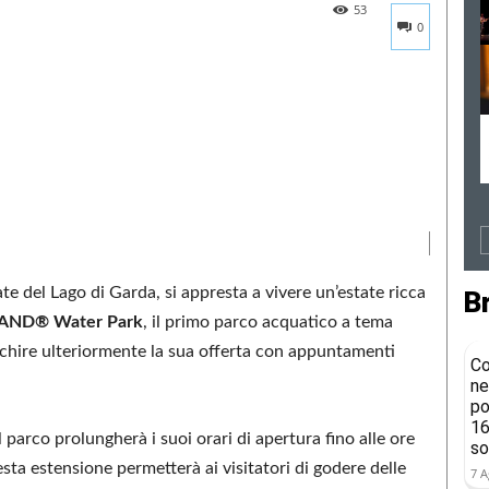
53
0
te del Lago di Garda, si appresta a vivere un’estate ricca
B
AND® Water Park
, il primo parco acquatico a tema
cchire ulteriormente la sua offerta con appuntamenti
Co
ne
po
16
l parco prolungherà i suoi orari di apertura fino alle ore
so
sta estensione permetterà ai visitatori di godere delle
7 A