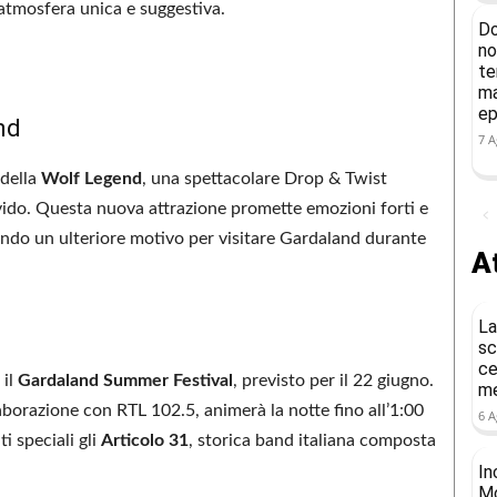
’atmosfera unica e suggestiva.
Do
no
te
ma
ep
nd
7 A
 della
Wolf Legend
, una spettacolare Drop & Twist
vido. Questa nuova attrazione promette emozioni forti e
endo un ulteriore motivo per visitare Gardaland durante
At
La
sc
ce
 il
Gardaland Summer Festival
, previsto per il 22 giugno.
me
borazione con RTL 102.5, animerà la notte fino all’1:00
6 A
i speciali gli
Articolo 31
, storica band italiana composta
In
Mo