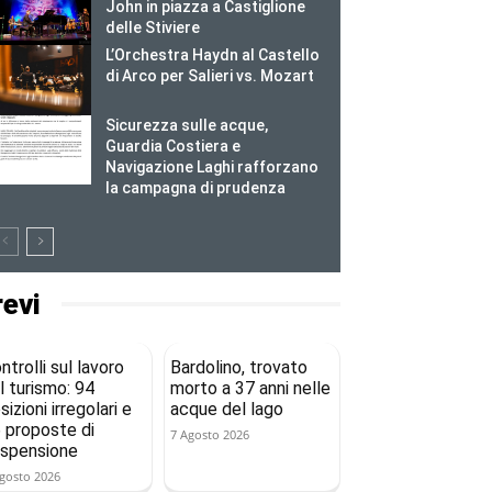
John in piazza a Castiglione
delle Stiviere
L’Orchestra Haydn al Castello
di Arco per Salieri vs. Mozart
Sicurezza sulle acque,
Guardia Costiera e
Navigazione Laghi rafforzano
la campagna di prudenza
revi
ntrolli sul lavoro
Bardolino, trovato
l turismo: 94
morto a 37 anni nelle
sizioni irregolari e
acque del lago
 proposte di
7 Agosto 2026
spensione
gosto 2026