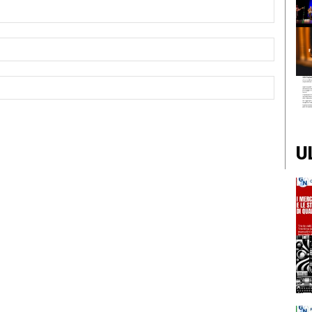
Nome:*
Email:*
Sito
Web:
U