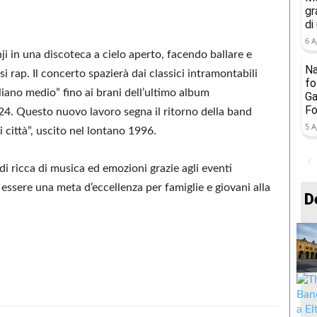
gr
di
6 A
i in una discoteca a cielo aperto, facendo ballare e
Na
si rap. Il concerto spazierà dai classici intramontabili
fo
iano medio” fino ai brani dell’ultimo album
Ga
Fo
24. Questo nuovo lavoro segna il ritorno della band
5 A
 città”, uscito nel lontano 1996.
di ricca di musica ed emozioni grazie agli eventi
ssere una meta d’eccellenza per famiglie e giovani alla
D