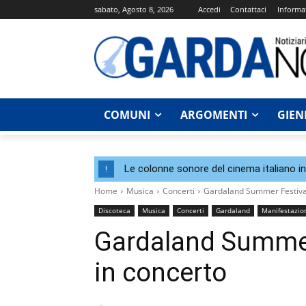
sabato, Agosto 8, 2026
Accedi
Contattaci
Informat
COMUNI
ARGOMENTI
GIEN
Le colonne sonore del cinema italiano i
!
Home
Musica
Concerti
Gardaland Summer Festival:
Discoteca
Musica
Concerti
Gardaland
Manifestazio
Gardaland Summer 
in concerto