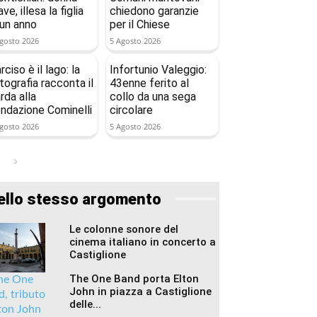
ave, illesa la figlia
chiedono garanzie
 un anno
per il Chiese
gosto 2026
5 Agosto 2026
rciso è il lago: la
Infortunio Valeggio:
tografia racconta il
43enne ferito al
rda alla
collo da una sega
ndazione Cominelli
circolare
gosto 2026
5 Agosto 2026
ello stesso argomento
Le colonne sonore del
cinema italiano in concerto a
Castiglione
The One Band porta Elton
John in piazza a Castiglione
delle...