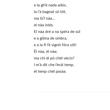
e la gh’è nada adòs,
la l’à bagnat sö töt,
ma lü’l nàa…
el nàa istès.
El nàa dré a na spéra de sùl
e a giöna de ombra,
e a la fì l’è vignìt föra söt!
Èl nàa, èl nàa;
ma chi èl pò chèl vècio?
I m’à dit che l’eràl temp,
èl temp chèl pasàa.