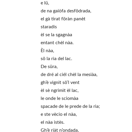
e lü,
de na gaiòfa desfödrada,
el gà tirat föràn panèt
staradis
èl se la sgagnàa
entant chèl nàa.
Èl nàa,
sö la rìa del lac.
De süra,
de dré al ciél chèl la mesiàa,
gh’è vignit sö’l vent
èl sè ngrimìt èl lac,
le onde le sciomàa
spacade de le prede de la rìa;
e ste vècio el nàa,
el nàa istès.
Gh’è riàt n’ondada,