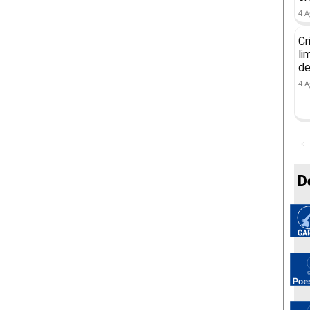
4 A
Cr
li
de
4 A
D