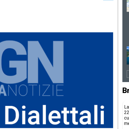
B
La
22
cu
me