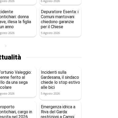
gosto 2026
6 Agosto 2026
cidente
Depuratore Esenta: i
ntichiari: donna
Comuni mantovani
ave, illesa la figlia
chiedono garanzie
 un anno
per il Chiese
gosto 2026
5 Agosto 2026
tualità
fortunio Valeggio:
Incidenti sulla
enne ferito al
Gardesana, il sindaco
llo da una sega
chiede lo stop estivo
rcolare
alle bici
gosto 2026
5 Agosto 2026
roporto
Emergenza idrica a
ntichiari, cargo in
Riva del Garda:
escita nel 2026
restrizioni a Campi