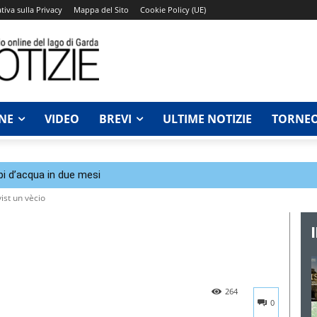
tiva sulla Privacy
Mappa del Sito
Cookie Policy (UE)
NE
VIDEO
BREVI
ULTIME NOTIZIE
TORNEO
bi d’acqua in due mesi
ist un vècio
264
0