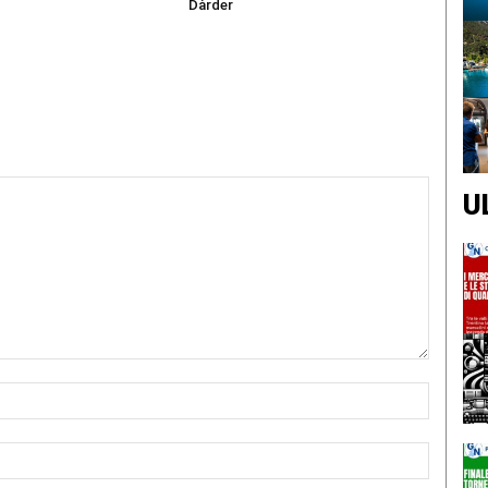
Dàrder
U
Nome:*
Email:*