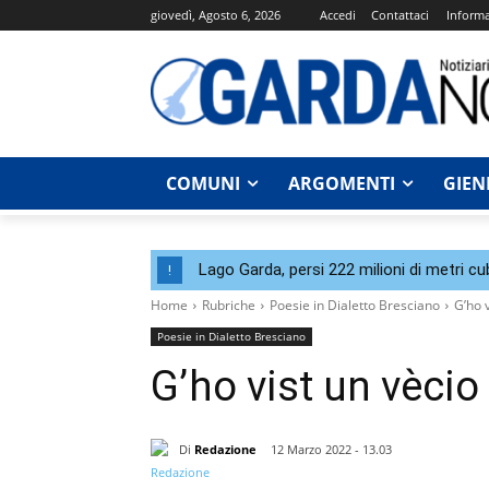
giovedì, Agosto 6, 2026
Accedi
Contattaci
Informa
COMUNI
ARGOMENTI
GIEN
Lago Garda, persi 222 milioni di metri cu
!
Home
Rubriche
Poesie in Dialetto Bresciano
G’ho v
Poesie in Dialetto Bresciano
G’ho vist un vècio
Di
Redazione
12 Marzo 2022 - 13.03