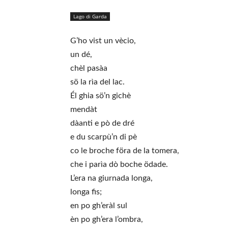
Lago di Garda
G’ho vist un vècio,
un dé,
chèl pasàa
sö la rìa del lac.
Él ghia sö’n gichè
mendàt
dàanti e pò de dré
e du scarpù’n di pè
co le broche föra de la tomera,
che i parìa dò boche ödade.
L’era na giurnada longa,
longa fis;
en po gh’eràl sul
èn po gh’era l’ombra,