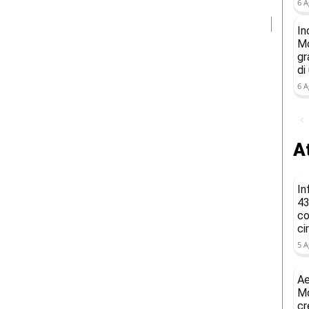
6 A
In
Mo
gr
di
6 A
At
In
43
co
ci
5 A
Ae
Mo
cr