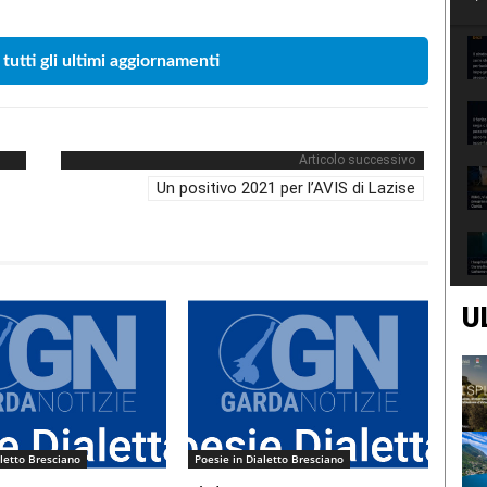
 tutti gli ultimi aggiornamenti
Articolo successivo
Un positivo 2021 per l’AVIS di Lazise
U
aletto Bresciano
Poesie in Dialetto Bresciano