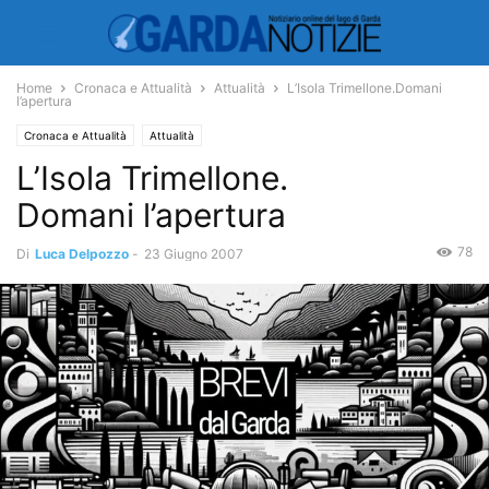
Home
Cronaca e Attualità
Attualità
L’Isola Trimellone.Domani
l’apertura
Cronaca e Attualità
Attualità
L’Isola Trimellone.
Domani l’apertura
78
Di
Luca Delpozzo
-
23 Giugno 2007