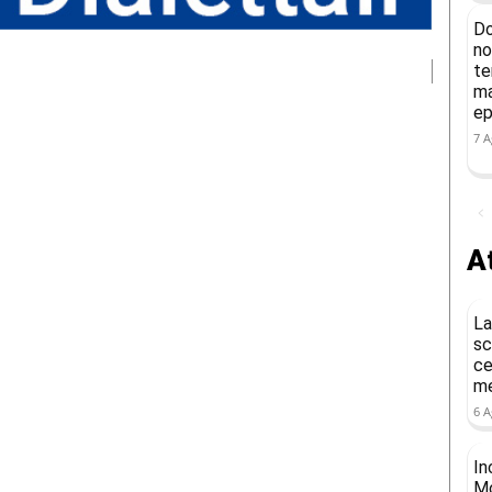
Do
no
te
ma
ep
7 A
At
La
sc
ce
me
6 A
In
Mo