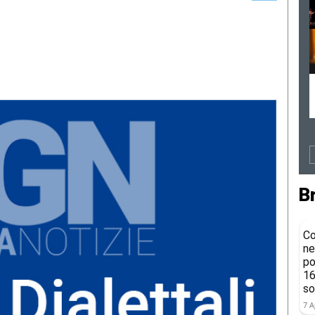
B
Co
ne
po
16
so
7 A