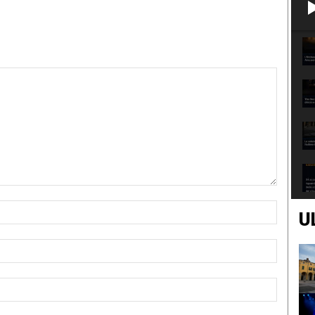
Nome:*
U
Email:*
Sito
Web: