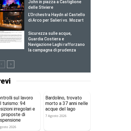
John in piazza a Castiglione
delle Stiviere
L’Orchestra Haydn al Castello
di Arco per Salieri vs. Mozart
Sicurezza sulle acque,
Guardia Costiera e
Navigazione Laghi rafforzano
la campagna di prudenza
revi
ntrolli sul lavoro
Bardolino, trovato
l turismo: 94
morto a 37 anni nelle
sizioni irregolari e
acque del lago
 proposte di
7 Agosto 2026
spensione
gosto 2026