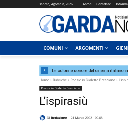
sabato, Agosto 8, 2026
Accedi
Contattaci
Informat
COMUNI
ARGOMENTI
GIEN
Le colonne sonore del cinema italiano i
!
Home
Rubriche
Poesie in Dialetto Bresciano
L’ispi
Poesie in Dialetto Bresciano
L’ispirasiù
Di
Redazione
21 Marzo 2022 - 09.03