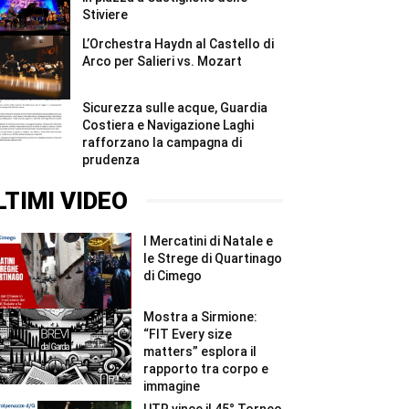
Stiviere
L’Orchestra Haydn al Castello di
Arco per Salieri vs. Mozart
Sicurezza sulle acque, Guardia
Costiera e Navigazione Laghi
rafforzano la campagna di
prudenza
LTIMI VIDEO
I Mercatini di Natale e
le Strege di Quartinago
di Cimego
Mostra a Sirmione:
“FIT Every size
matters” esplora il
rapporto tra corpo e
immagine
UTR vince il 45° Torneo