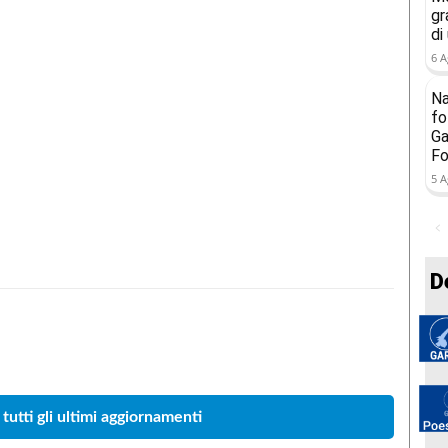
gr
di
6 A
Na
fo
Ga
Fo
5 A
D
Condividere
 tutti gli ultimi aggiornamenti