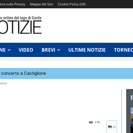
iva sulla Privacy
Mappa del Sito
Cookie Policy (UE)
NE
VIDEO
BREVI
ULTIME NOTIZIE
TORNEO
n concerto a Castiglione
rasiù
178
0