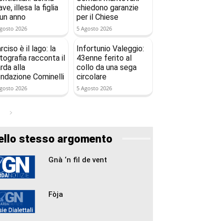
ave, illesa la figlia
chiedono garanzie
 un anno
per il Chiese
gosto 2026
5 Agosto 2026
rciso è il lago: la
Infortunio Valeggio:
tografia racconta il
43enne ferito al
rda alla
collo da una sega
ndazione Cominelli
circolare
gosto 2026
5 Agosto 2026
ello stesso argomento
Gnà ‘n fil de vent
Fòja