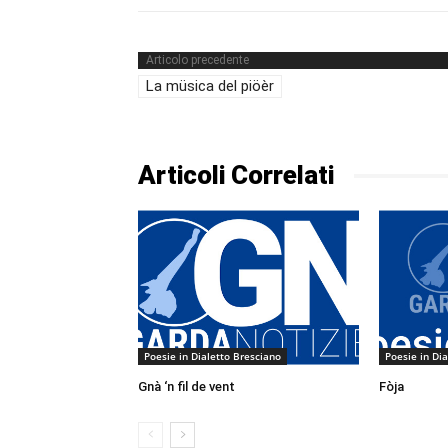
Articolo precedente
La müsica del piöèr
Articoli Correlati
Poesie in Dialetto Bresciano
Poesie in Di
Gnà ‘n fil de vent
Fòja