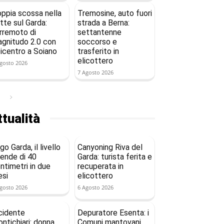
ppia scossa nella
Tremosine, auto fuori
tte sul Garda:
strada a Berna:
rremoto di
settantenne
gnitudo 2.0 con
soccorso e
icentro a Soiano
trasferito in
elicottero
gosto 2026
7 Agosto 2026
tualità
go Garda, il livello
Canyoning Riva del
ende di 40
Garda: turista ferita e
ntimetri in due
recuperata in
si
elicottero
gosto 2026
6 Agosto 2026
cidente
Depuratore Esenta: i
ntichiari: donna
Comuni mantovani