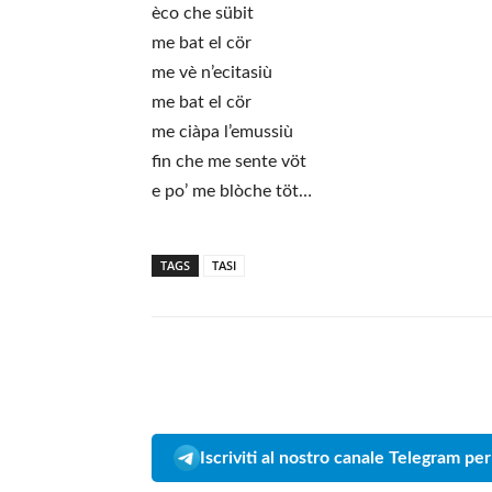
èco che sübit
me bat el cör
me vè n’ecitasiù
me bat el cör
me ciàpa l’emussiù
fin che me sente vöt
e po’ me blòche töt…
TAGS
TASI
Iscriviti al nostro canale Telegram per