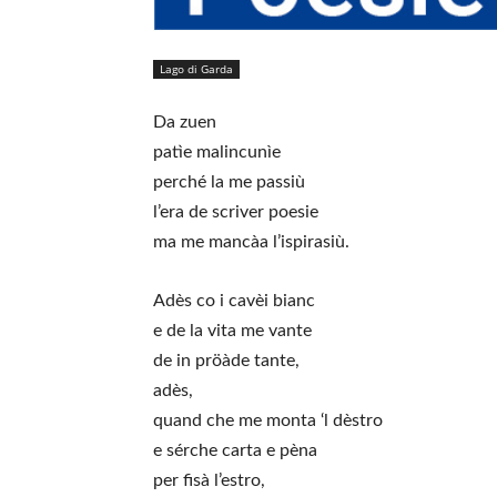
Lago di Garda
Da zuen
patìe malincunìe
perché la me passiù
l’era de scriver poesie
ma me mancàa l’ispirasiù.
Adès co i cavèi bianc
e de la vita me vante
de in pröàde tante,
adès,
quand che me monta ‘l dèstro
e sérche carta e pèna
per fisà l’estro,