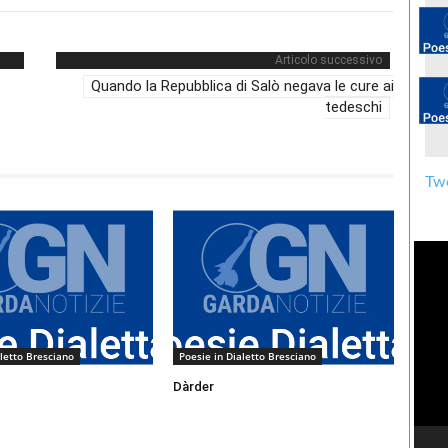
Articolo successivo
Quando la Repubblica di Salò negava le cure ai
tedeschi
Twe
aletto Bresciano
Poesie in Dialetto Bresciano
Dàrder