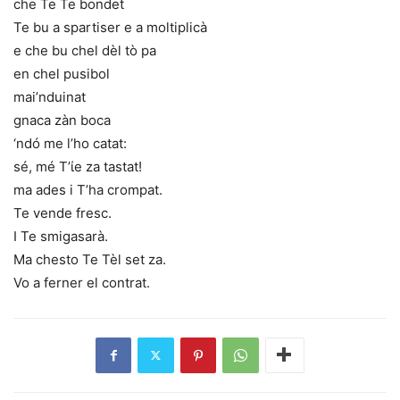
che Te Te bondet
Te bu a spartiser e a moltiplicà
e che bu chel dèl tò pa
en chel pusibol
mai’nduinat
gnaca zàn boca
‘ndó me l’ho catat:
sé, mé T’ίe za tastat!
ma ades i T’ha crompat.
Te vende fresc.
I Te smigasarà.
Ma chesto Te Tèl set za.
Vo a ferner el contrat.