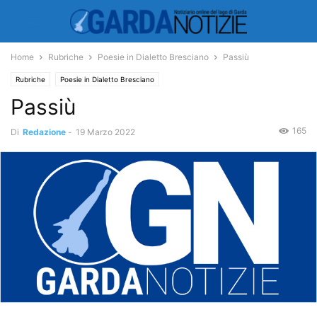
Home
Rubriche
Poesie in Dialetto Bresciano
Passiù
Rubriche
Poesie in Dialetto Bresciano
Passiù
165
Di
Redazione
-
19 Marzo 2022