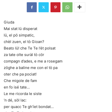
Giuda
Mai stat lü disperat
lü, el pö simpatic,
chèl zuen, el tò Gioan?
Beato lü! che Te Te l’ét polsat
za tate olte suràl tò cör
compagn d’ades, e me a rosegam
zöghe a baline me con el tò pa
oter che pa pociat!
Che migole de fam
en fo isé tate…
Le me ricorda le siste
‘n dé, söl lac:
per quacc Te gh’íet bondat…