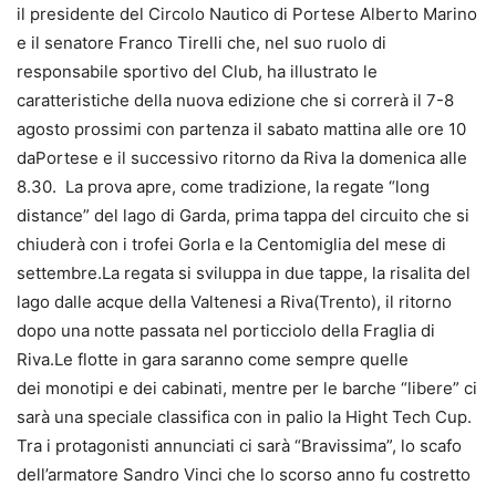
il presidente del Circolo Nautico di Portese Alberto Marino
e il senatore Franco Tirelli che, nel suo ruolo di
responsabile sportivo del Club, ha illustrato le
caratteristiche della nuova edizione che si correrà il 7-8
agosto prossimi con partenza il sabato mattina alle ore 10
daPortese e il successivo ritorno da Riva la domenica alle
8.30. La prova apre, come tradizione, la regate “long
distance” del lago di Garda, prima tappa del circuito che si
chiuderà con i trofei Gorla e la Centomiglia del mese di
settembre.La regata si sviluppa in due tappe, la risalita del
lago dalle acque della Valtenesi a Riva(Trento), il ritorno
dopo una notte passata nel porticciolo della Fraglia di
Riva.Le flotte in gara saranno come sempre quelle
dei monotipi e dei cabinati, mentre per le barche “libere” ci
sarà una speciale classifica con in palio la Hight Tech Cup.
Tra i protagonisti annunciati ci sarà “Bravissima”, lo scafo
dell’armatore Sandro Vinci che lo scorso anno fu costretto