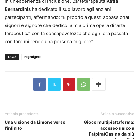
in un’esperienza di inclusione. L’arteterapeuta
Katia
Bernardinis
ha dedicato il suo lavoro agli anziani
partecipanti, affermando: “È proprio a questi appassionati
signori e signore che dedico la mia prima opera di ‘arte
terapeutica’ con la consapevolezza che ogni ora passata
con loro mi rende una persona migliore”.
TAGS
Highlights
Articolo precedente
Articolo successivo
Una visione da Limone verso
Gioco multipiattaforma:
l’infinito
accesso unico a
FatpiratCasino da più