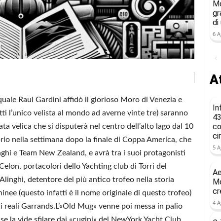
Mo
gr
di
6 A
At
uale Raul Gardini affidò il glorioso Moro di Venezia e
In
atti l’unico velista al mondo ad averne vinte tre) saranno
43
co
ata velica che si disputerà nel centro dell’alto lago dal 10
ci
io nella settimana dopo la finale di Coppa America, che
5 A
linghi e Team New Zealand, e avrà tra i suoi protagonisti
elon, portacolori dello Yachting club di Torri del
Ae
Alinghi, detentore del più antico trofeo nella storia
Mo
cr
nee (questo infatti è il nome originale di questo trofeo)
4 A
eri reali Garrands.L’«Old Mug» venne poi messa in palio
e la vide sfilare dai «cugini» del NewYork Yacht Club