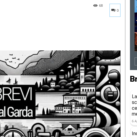
68
0
B
La
sc
ce
me
6 A
In