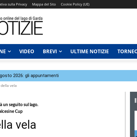
tiva sulla Privacy
Mappa del Sito
Cookie Policy (UE)
NE
VIDEO
BREVI
ULTIME NOTIZIE
TORNEO
agosto 2026: gli appuntamenti
 della vela
à un seguito sul lago.
alcesine Cup
lla vela