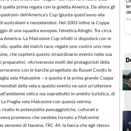
Cr
li
i quella prima regata con la goletta America. Da allora gli
de
i «padroni» dell’America’s Cup (giunta quest’anno alla
4 A
i australiani e neozelandesi. Nel 2003 infine la Coppa
gio di una squadra europea, l’elvetica Alinghi. Tra circa
a America. La Malcesine Cup infatti si disputerà con le
ndo, quella del match race, regate uno contro uno rese
sine, che ospiterà questo straordinario evento nella sua
D
 preparativi: «Arriveranno molti dei protagonisti della
correranno con le barche progettate da Russel Coutts le
aglia vela Malcesine – e questa è la prima grande Coppa
mondiali della vela e questo evento ne sarà un’ulteriore
ell’ambiente velico ma soprattutto in ambito turistico, di
La Fraglia vela Malcesine con questa vetrina
risalto le potenzialità paesaggistiche, culturali e
l’aveva promesso che sarebbe tornato a Malcesine
e veronesi di Navene, l’RC 44, la barca che egli stesso