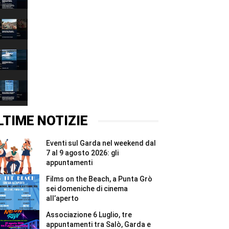
decalogo
00:37
per
tutelare
Fiera
l’acqua
delle
e
Grazie
00:37
ridurre
2026,
gli
quattro
Associazione
sprechi
giorni
6
#Shorts
e
Luglio,
00:37
due
tre
notti
appuntamenti
Films
per
tra
on
i
Salò,
the
00:37
Madonnari
Garda
Beach,
#Shorts
e
a
LTIME NOTIZIE
Bracciano
Punta
#Shorts
Grò
sei
Eventi sul Garda nel weekend dal
domeniche
di
7 al 9 agosto 2026: gli
cinema
appuntamenti
all’aperto
#Shorts
Films on the Beach, a Punta Grò
sei domeniche di cinema
all’aperto
Associazione 6 Luglio, tre
appuntamenti tra Salò, Garda e