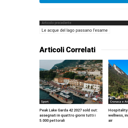
Articolo precedente
Le acque del lago passano l’esame
Articoli Correlati
Sport
Cronaca e At
Peak Lake Garda 42 2027 sold out:
Hospitality
assegnati in quattro giorni tutti i
wellness, i
5.000 pettorali
air