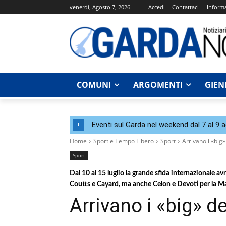
venerdì, Agosto 7, 2026
Accedi
Contattaci
Informa
COMUNI
ARGOMENTI
GIEN
Eventi sul Garda nel weekend dal 7 al 9 
!
Home
Sport e Tempo Libero
Sport
Arrivano i «big»
Sport
Dal 10 al 15 luglio la grande sfida internazionale avr
Coutts e Cayard, ma anche Celon e Devoti per la M
Arrivano i «big» de