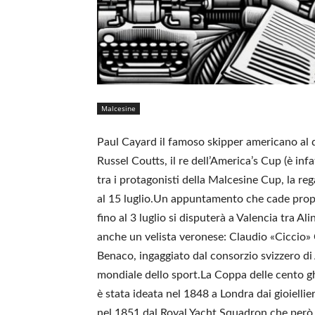
Malcesine
Paul Cayard il famoso skipper americano al q
Russel Coutts, il re dell’America’s Cup (è inf
tra i protagonisti della Malcesine Cup, la reg
al 15 luglio.Un appuntamento che cade propr
fino al 3 luglio si disputerà a Valencia tra A
anche un velista veronese: Claudio «Ciccio» C
Benaco, ingaggiato dal consorzio svizzero di 
mondiale dello sport.La Coppa delle cento ghi
è stata ideata nel 1848 a Londra dai gioielli
nel 1851 dal Royal Yacht Squadron che però s