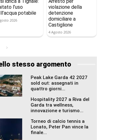
isi idrica a Tignale:
Arresto per
mitato l’uso
violazione della
ll’acqua potabile
detenzione
domiciliare a
gosto 2026
Castiglione
4 Agosto 2026
ello stesso argomento
Peak Lake Garda 42 2027
sold out: assegnati in
quattro giorni...
Hospitality 2027 a Riva del
Garda tra wellness,
innovazione e turismo...
Torneo di calcio tennis a
Lonato, Peter Pan vince la
finale...