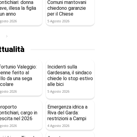
ntichiari: donna
Comuni mantovani
ave, illesa la figlia
chiedono garanzie
 un anno
per il Chiese
gosto 2026
5 Agosto 2026
tualità
fortunio Valeggio:
Incidenti sulla
enne ferito al
Gardesana, il sindaco
llo da una sega
chiede lo stop estivo
rcolare
alle bici
gosto 2026
5 Agosto 2026
roporto
Emergenza idrica a
ntichiari, cargo in
Riva del Garda:
escita nel 2026
restrizioni a Campi
gosto 2026
4 Agosto 2026