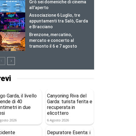
Grò sei domeniche di cinema
all’aperto
Associazione 6 Luglio, tre
appuntamenti tra Salò, Garda
e Bracciano
Brenzone, mercatino,
mercato e concerto al
tramonto il 6 e 7 agosto
revi
go Garda, il livello
Canyoning Riva del
ende di 40
Garda: turista ferita e
ntimetri in due
recuperata in
si
elicottero
gosto 2026
6 Agosto 2026
cidente
Depuratore Esenta: i