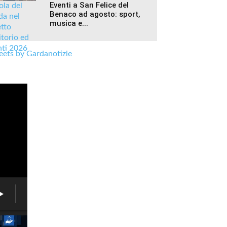
Eventi a San Felice del
Benaco ad agosto: sport,
musica e...
ets by Gardanotizie
Brenzone,
un