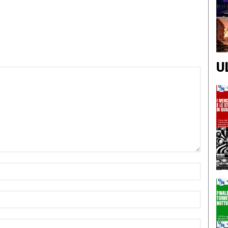
U
Nome:*
Email:*
Sito