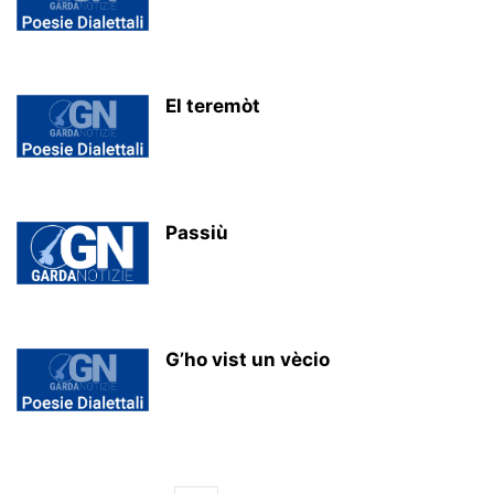
El teremòt
Passiù
G’ho vist un vècio