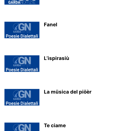
Fanel
L’ispirasiù
La müsica del piöèr
Te ciame