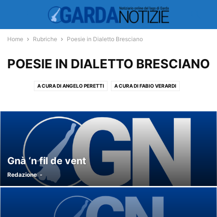
Home
Rubriche
Poesie in Dialetto Bresciano
POESIE IN DIALETTO BRESCIANO
A CURA DI ANGELO PERETTI
A CURA DI FABIO VERARDI
A CURA DI GUALTIERO COMINI
ARALDICA
FAMOSI SUL GARDA DI MICHELE NOCERA
GARDA UNO
IL GARDA DI AMELIA DUSI
IL GARDA DI PINO MONGIELLO
IN MOSTRA DI MARIATERESA MARTINI
LIBRERIA DEL GARDA
MADONNA DI SAN POLO
POESIE IN DIALETTO BRESCIANO
Gnà ‘n fil de vent
STORIA DEL GARDA
STREGA VERDE
TESORI GARDESANI
Redazione
-