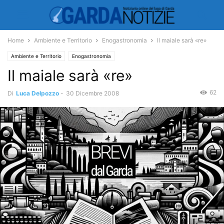
Home
Ambiente e Territorio
Enogastronomia
Il maiale sarà «re»
Ambiente e Territorio
Enogastronomia
Il maiale sarà «re»
62
Di
Luca Delpozzo
-
30 Dicembre 2008