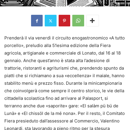
Prenderà il via venerdì il circuito enogastronomico «A tutto
porcello», preludio alla 51esima edizione della Fiera
agricola, artigianale e commerciale di Lonato, dal 16 al 18
gennaio. Anche quest’anno è stata alta l’adesione di
trattorie, ristoranti e agriturismi che, prendendo spunto da
piatti che si richiamano a sua «eccellenza» il maiale, hanno
stabilito menù e prezzo fisso. Durante la minicampionaria
che coinvolgerà come sempre il centro storico, le vie della
cittadella scolastica fino ad arrivare al Palasport, si
terranno anche due «saporite» gare: «El salàm pü bü de
Lunà» e «El chissöl de la mé nona». Per il resto, il Comitato
Fiera presieduto dall’assessore al Commercio, Valentino
Leonardi, sta lavorando a pieno ritmo per la stesura