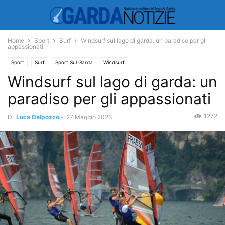
Home
Sport
Surf
Windsurf sul lago di garda: un paradiso per gli
appassionati
Sport
Surf
Sport Sul Garda
Windsurf
Windsurf sul lago di garda: un
paradiso per gli appassionati
1272
Di
Luca Delpozzo
-
27 Maggio 2023